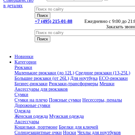
+7 (495) 215-01-88
Ежедневно с 9:00 до 21:
Заказать звон
Новинки
Категории
Рюкзаки
Маленькие рюкзаки (до 12L)
Средние рюкзаки (13-25L)
Большие рюкзаки (от 26L)
Для ноутбука
ECO-рюкзаки
Бизнес-рюкзаки
Рюкзаки-трансформеры
Мешки
Аксессуары для рюкзаков
Сумки
Сумки на плечо
Поясные сумки
Несессеры, пеналы
Дорожные сумки
Одежда
Женская одежда
Мужская одежда
Аксессуары
Кошельки, портмоне
Брелки для ключей
Солнцезащитные очки
Носки
Чехлы для ноутбуков