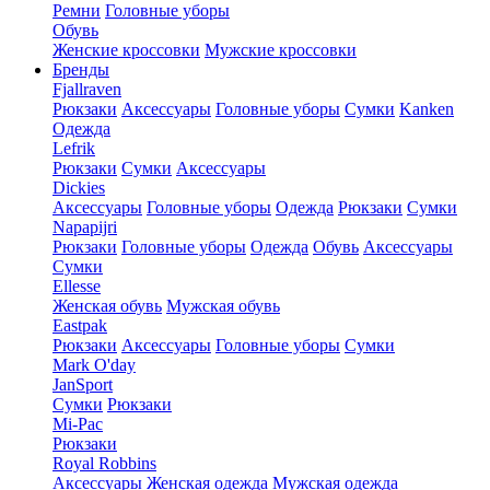
Ремни
Головные уборы
Обувь
Женские кроссовки
Мужские кроссовки
Бренды
Fjallraven
Рюкзаки
Аксессуары
Головные уборы
Сумки
Kanken
Одежда
Lefrik
Рюкзаки
Сумки
Аксессуары
Dickies
Аксессуары
Головные уборы
Одежда
Рюкзаки
Сумки
Napapijri
Рюкзаки
Головные уборы
Одежда
Обувь
Аксессуары
Сумки
Ellesse
Женская обувь
Мужская обувь
Eastpak
Рюкзаки
Аксессуары
Головные уборы
Сумки
Mark O'day
JanSport
Сумки
Рюкзаки
Mi-Pac
Рюкзаки
Royal Robbins
Аксессуары
Женская одежда
Мужская одежда