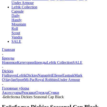
Under Armour
Lefrik Collection
Capsule
Daily
Handy
Mountain
Roll
Scout
Vandra
SALE
Главная
-
Бренды
Новинки
Категории
Бренды
Lefrik Collection
SALE
-
Dickies
Fjallraven
Lefrik
Dickies
Napapijri
Ellesse
Eastpak
Mark
O'day
JanSport
Mi-Pac
Royal Robbins
Under Armour
-
Головные уборы
Аксессуары
Рюкзаки
Одежда
Сумки
-
Бейсболка Dickies Seasonal Cap Black
Бейсболка Dickies Seasonal Cap Black