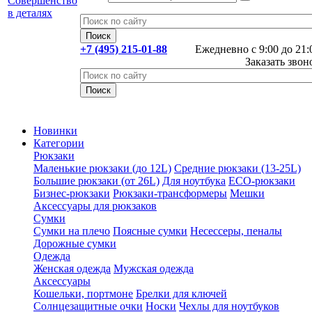
+7 (495) 215-01-88
Ежедневно с 9:00 до 21:
Заказать звон
Новинки
Категории
Рюкзаки
Маленькие рюкзаки (до 12L)
Средние рюкзаки (13-25L)
Большие рюкзаки (от 26L)
Для ноутбука
ECO-рюкзаки
Бизнес-рюкзаки
Рюкзаки-трансформеры
Мешки
Аксессуары для рюкзаков
Сумки
Сумки на плечо
Поясные сумки
Несессеры, пеналы
Дорожные сумки
Одежда
Женская одежда
Мужская одежда
Аксессуары
Кошельки, портмоне
Брелки для ключей
Солнцезащитные очки
Носки
Чехлы для ноутбуков