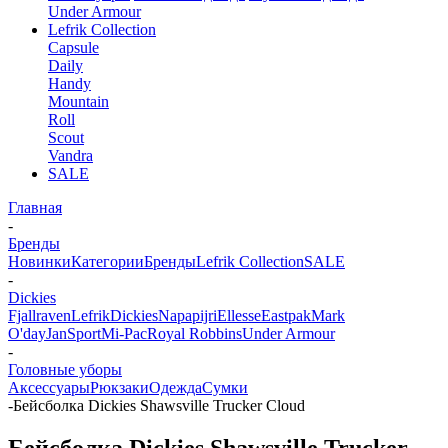
Under Armour
Lefrik Collection
Capsule
Daily
Handy
Mountain
Roll
Scout
Vandra
SALE
Главная
-
Бренды
Новинки
Категории
Бренды
Lefrik Collection
SALE
-
Dickies
Fjallraven
Lefrik
Dickies
Napapijri
Ellesse
Eastpak
Mark
O'day
JanSport
Mi-Pac
Royal Robbins
Under Armour
-
Головные уборы
Аксессуары
Рюкзаки
Одежда
Сумки
-
Бейсболка Dickies Shawsville Trucker Cloud
Бейсболка Dickies Shawsville Trucker