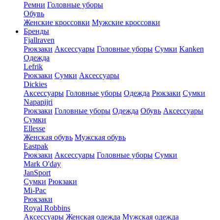
Ремни
Головные уборы
Обувь
Женские кроссовки
Мужские кроссовки
Бренды
Fjallraven
Рюкзаки
Аксессуары
Головные уборы
Сумки
Kanken
Одежда
Lefrik
Рюкзаки
Сумки
Аксессуары
Dickies
Аксессуары
Головные уборы
Одежда
Рюкзаки
Сумки
Napapijri
Рюкзаки
Головные уборы
Одежда
Обувь
Аксессуары
Сумки
Ellesse
Женская обувь
Мужская обувь
Eastpak
Рюкзаки
Аксессуары
Головные уборы
Сумки
Mark O'day
JanSport
Сумки
Рюкзаки
Mi-Pac
Рюкзаки
Royal Robbins
Аксессуары
Женская одежда
Мужская одежда