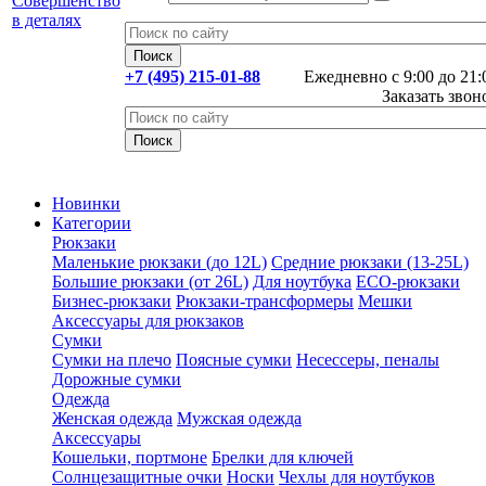
+7 (495) 215-01-88
Ежедневно с 9:00 до 21:
Заказать звон
Новинки
Категории
Рюкзаки
Маленькие рюкзаки (до 12L)
Средние рюкзаки (13-25L)
Большие рюкзаки (от 26L)
Для ноутбука
ECO-рюкзаки
Бизнес-рюкзаки
Рюкзаки-трансформеры
Мешки
Аксессуары для рюкзаков
Сумки
Сумки на плечо
Поясные сумки
Несессеры, пеналы
Дорожные сумки
Одежда
Женская одежда
Мужская одежда
Аксессуары
Кошельки, портмоне
Брелки для ключей
Солнцезащитные очки
Носки
Чехлы для ноутбуков