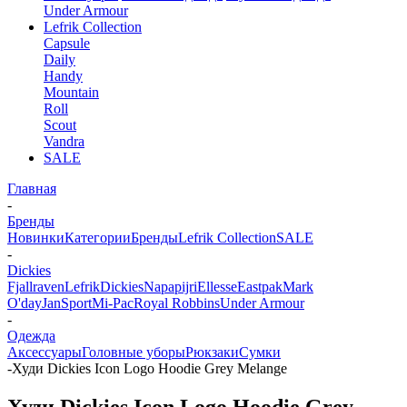
Under Armour
Lefrik Collection
Capsule
Daily
Handy
Mountain
Roll
Scout
Vandra
SALE
Главная
-
Бренды
Новинки
Категории
Бренды
Lefrik Collection
SALE
-
Dickies
Fjallraven
Lefrik
Dickies
Napapijri
Ellesse
Eastpak
Mark
O'day
JanSport
Mi-Pac
Royal Robbins
Under Armour
-
Одежда
Аксессуары
Головные уборы
Рюкзаки
Сумки
-
Худи Dickies Icon Logo Hoodie Grey Melange
Худи Dickies Icon Logo Hoodie Grey