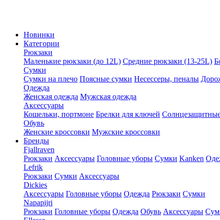
Новинки
Категории
Рюкзаки
Маленькие рюкзаки (до 12L)
Средние рюкзаки (13-25L)
Б
Сумки
Сумки на плечо
Поясные сумки
Несессеры, пеналы
Доро
Одежда
Женская одежда
Мужская одежда
Аксессуары
Кошельки, портмоне
Брелки для ключей
Солнцезащитные
Обувь
Женские кроссовки
Мужские кроссовки
Бренды
Fjallraven
Рюкзаки
Аксессуары
Головные уборы
Сумки
Kanken
Оде
Lefrik
Рюкзаки
Сумки
Аксессуары
Dickies
Аксессуары
Головные уборы
Одежда
Рюкзаки
Сумки
Napapijri
Рюкзаки
Головные уборы
Одежда
Обувь
Аксессуары
Сум