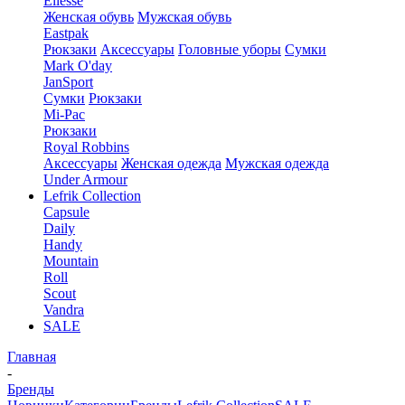
Ellesse
Женская обувь
Мужская обувь
Eastpak
Рюкзаки
Аксессуары
Головные уборы
Сумки
Mark O'day
JanSport
Сумки
Рюкзаки
Mi-Pac
Рюкзаки
Royal Robbins
Аксессуары
Женская одежда
Мужская одежда
Under Armour
Lefrik Collection
Capsule
Daily
Handy
Mountain
Roll
Scout
Vandra
SALE
Главная
-
Бренды