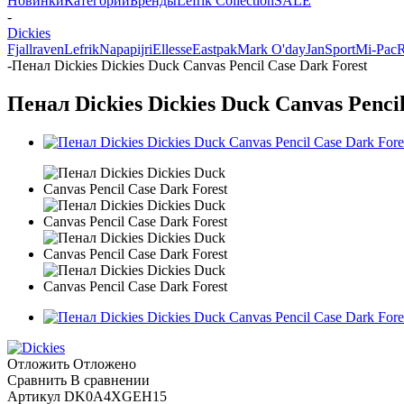
Новинки
Категории
Бренды
Lefrik Collection
SALE
-
Dickies
Fjallraven
Lefrik
Napapijri
Ellesse
Eastpak
Mark O'day
JanSport
Mi-Pac
R
-
Пенал Dickies Dickies Duck Canvas Pencil Case Dark Forest
Пенал Dickies Dickies Duck Canvas Penci
Отложить
Отложено
Сравнить
В сравнении
Артикул
DK0A4XGEH15