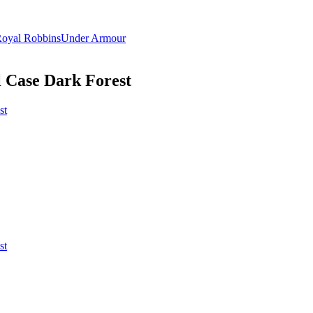
oyal Robbins
Under Armour
l Case Dark Forest