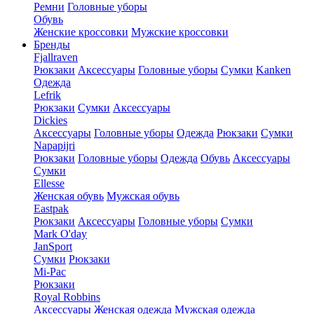
Ремни
Головные уборы
Обувь
Женские кроссовки
Мужские кроссовки
Бренды
Fjallraven
Рюкзаки
Аксессуары
Головные уборы
Сумки
Kanken
Одежда
Lefrik
Рюкзаки
Сумки
Аксессуары
Dickies
Аксессуары
Головные уборы
Одежда
Рюкзаки
Сумки
Napapijri
Рюкзаки
Головные уборы
Одежда
Обувь
Аксессуары
Сумки
Ellesse
Женская обувь
Мужская обувь
Eastpak
Рюкзаки
Аксессуары
Головные уборы
Сумки
Mark O'day
JanSport
Сумки
Рюкзаки
Mi-Pac
Рюкзаки
Royal Robbins
Аксессуары
Женская одежда
Мужская одежда