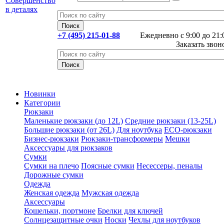
+7 (495) 215-01-88
Ежедневно с 9:00 до 21:
Заказать звон
Новинки
Категории
Рюкзаки
Маленькие рюкзаки (до 12L)
Средние рюкзаки (13-25L)
Большие рюкзаки (от 26L)
Для ноутбука
ECO-рюкзаки
Бизнес-рюкзаки
Рюкзаки-трансформеры
Мешки
Аксессуары для рюкзаков
Сумки
Сумки на плечо
Поясные сумки
Несессеры, пеналы
Дорожные сумки
Одежда
Женская одежда
Мужская одежда
Аксессуары
Кошельки, портмоне
Брелки для ключей
Солнцезащитные очки
Носки
Чехлы для ноутбуков