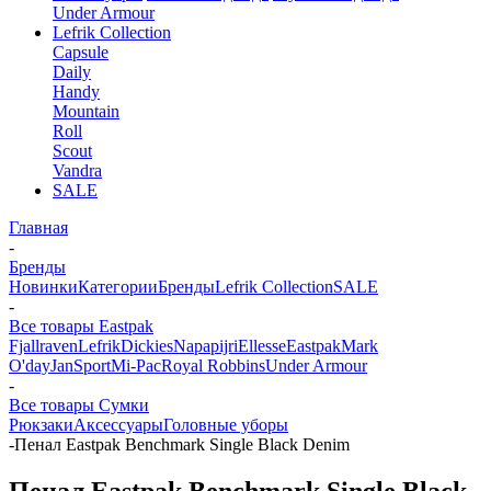
Under Armour
Lefrik Collection
Capsule
Daily
Handy
Mountain
Roll
Scout
Vandra
SALE
Главная
-
Бренды
Новинки
Категории
Бренды
Lefrik Collection
SALE
-
Все товары Eastpak
Fjallraven
Lefrik
Dickies
Napapijri
Ellesse
Eastpak
Mark
O'day
JanSport
Mi-Pac
Royal Robbins
Under Armour
-
Все товары Сумки
Рюкзаки
Аксессуары
Головные уборы
-
Пенал Eastpak Benchmark Single Black Denim
Пенал Eastpak Benchmark Single Black