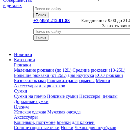
+7 (495) 215-01-88
Ежедневно с 9:00 до 21:
Заказать звон
Новинки
Категории
Рюкзаки
Маленькие рюкзаки (до 12L)
Средние рюкзаки (13-25L)
Большие рюкзаки (от 26L)
Для ноутбука
ECO-рюкзаки
Бизнес-рюкзаки
Рюкзаки-трансформеры
Мешки
Аксессуары для рюкзаков
Сумки
Сумки на плечо
Поясные сумки
Несессеры, пеналы
Дорожные сумки
Одежда
Женская одежда
Мужская одежда
Аксессуары
Кошельки, портмоне
Брелки для ключей
Солнцезащитные очки
Носки
Чехлы для ноутбуков