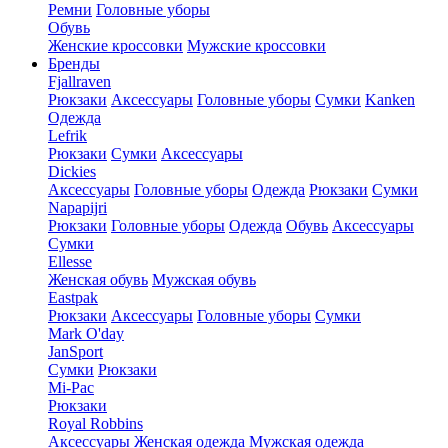
Ремни
Головные уборы
Обувь
Женские кроссовки
Мужские кроссовки
Бренды
Fjallraven
Рюкзаки
Аксессуары
Головные уборы
Сумки
Kanken
Одежда
Lefrik
Рюкзаки
Сумки
Аксессуары
Dickies
Аксессуары
Головные уборы
Одежда
Рюкзаки
Сумки
Napapijri
Рюкзаки
Головные уборы
Одежда
Обувь
Аксессуары
Сумки
Ellesse
Женская обувь
Мужская обувь
Eastpak
Рюкзаки
Аксессуары
Головные уборы
Сумки
Mark O'day
JanSport
Сумки
Рюкзаки
Mi-Pac
Рюкзаки
Royal Robbins
Аксессуары
Женская одежда
Мужская одежда