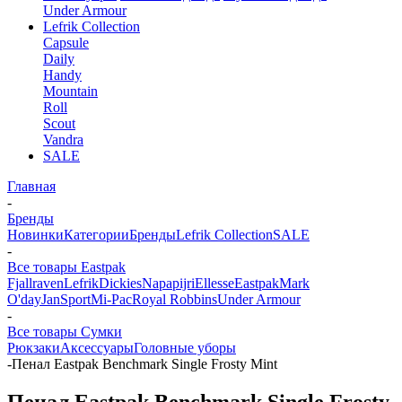
Under Armour
Lefrik Collection
Capsule
Daily
Handy
Mountain
Roll
Scout
Vandra
SALE
Главная
-
Бренды
Новинки
Категории
Бренды
Lefrik Collection
SALE
-
Все товары Eastpak
Fjallraven
Lefrik
Dickies
Napapijri
Ellesse
Eastpak
Mark
O'day
JanSport
Mi-Pac
Royal Robbins
Under Armour
-
Все товары Сумки
Рюкзаки
Аксессуары
Головные уборы
-
Пенал Eastpak Benchmark Single Frosty Mint
Пенал Eastpak Benchmark Single Frosty