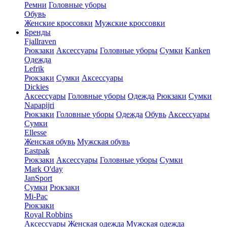
Ремни
Головные уборы
Обувь
Женские кроссовки
Мужские кроссовки
Бренды
Fjallraven
Рюкзаки
Аксессуары
Головные уборы
Сумки
Kanken
Одежда
Lefrik
Рюкзаки
Сумки
Аксессуары
Dickies
Аксессуары
Головные уборы
Одежда
Рюкзаки
Сумки
Napapijri
Рюкзаки
Головные уборы
Одежда
Обувь
Аксессуары
Сумки
Ellesse
Женская обувь
Мужская обувь
Eastpak
Рюкзаки
Аксессуары
Головные уборы
Сумки
Mark O'day
JanSport
Сумки
Рюкзаки
Mi-Pac
Рюкзаки
Royal Robbins
Аксессуары
Женская одежда
Мужская одежда