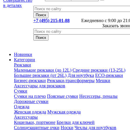
+7 (495) 215-01-88
Ежедневно с 9:00 до 21:
Заказать звон
Новинки
Категории
Рюкзаки
Маленькие рюкзаки (до 12L)
Средние рюкзаки (13-25L)
Большие рюкзаки (от 26L)
Для ноутбука
ECO-рюкзаки
Бизнес-рюкзаки
Рюкзаки-трансформеры
Мешки
Аксессуары для рюкзаков
Сумки
Сумки на плечо
Поясные сумки
Несессеры, пеналы
Дорожные сумки
Одежда
Женская одежда
Мужская одежда
Аксессуары
Кошельки, портмоне
Брелки для ключей
Солнцезащитные очки
Носки
Чехлы для ноутбуков