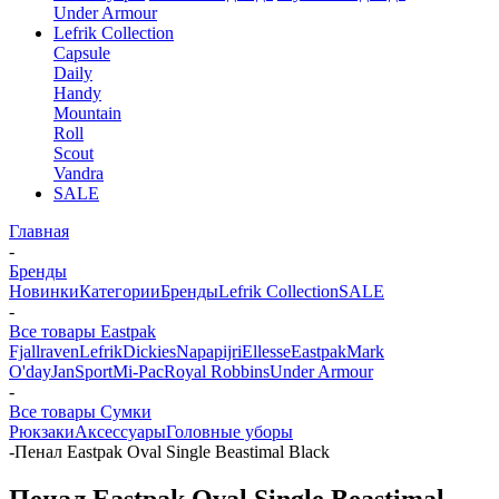
Under Armour
Lefrik Collection
Capsule
Daily
Handy
Mountain
Roll
Scout
Vandra
SALE
Главная
-
Бренды
Новинки
Категории
Бренды
Lefrik Collection
SALE
-
Все товары Eastpak
Fjallraven
Lefrik
Dickies
Napapijri
Ellesse
Eastpak
Mark
O'day
JanSport
Mi-Pac
Royal Robbins
Under Armour
-
Все товары Сумки
Рюкзаки
Аксессуары
Головные уборы
-
Пенал Eastpak Oval Single Beastimal Black
Пенал Eastpak Oval Single Beastimal