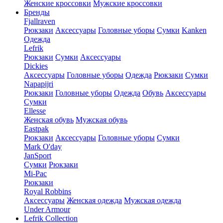
Женские кроссовки
Мужские кроссовки
Бренды
Fjallraven
Рюкзаки
Аксессуары
Головные уборы
Сумки
Kanken
Одежда
Lefrik
Рюкзаки
Сумки
Аксессуары
Dickies
Аксессуары
Головные уборы
Одежда
Рюкзаки
Сумки
Napapijri
Рюкзаки
Головные уборы
Одежда
Обувь
Аксессуары
Сумки
Ellesse
Женская обувь
Мужская обувь
Eastpak
Рюкзаки
Аксессуары
Головные уборы
Сумки
Mark O'day
JanSport
Сумки
Рюкзаки
Mi-Pac
Рюкзаки
Royal Robbins
Аксессуары
Женская одежда
Мужская одежда
Under Armour
Lefrik Collection