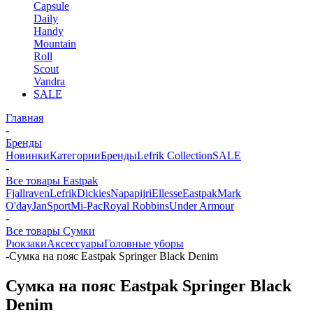
Capsule
Daily
Handy
Mountain
Roll
Scout
Vandra
SALE
Главная
-
Бренды
Новинки
Категории
Бренды
Lefrik Collection
SALE
-
Все товары Eastpak
Fjallraven
Lefrik
Dickies
Napapijri
Ellesse
Eastpak
Mark
O'day
JanSport
Mi-Pac
Royal Robbins
Under Armour
-
Все товары Сумки
Рюкзаки
Аксессуары
Головные уборы
-
Сумка на пояс Eastpak Springer Black Denim
Сумка на пояс Eastpak Springer Black
Denim