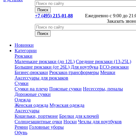
+7 (495) 215-01-88
Ежедневно с 9:00 до 21:
Заказать звон
Новинки
Категории
Рюкзаки
Маленькие рюкзаки (до 12L)
Средние рюкзаки (13-25L)
Большие рюкзаки (от 26L)
Для ноутбука
ECO-рюкзаки
Бизнес-рюкзаки
Рюкзаки-трансформеры
Мешки
Аксессуары для рюкзаков
Сумки
Сумки на плечо
Поясные сумки
Несессеры, пеналы
Дорожные сумки
Одежда
Женская одежда
Мужская одежда
Аксессуары
Кошельки, портмоне
Брелки для ключей
Солнцезащитные очки
Носки
Чехлы для ноутбуков
Ремни
Головные уборы
Обувь