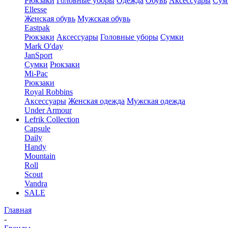
Рюкзаки
Головные уборы
Одежда
Обувь
Аксессуары
Сум
Ellesse
Женская обувь
Мужская обувь
Eastpak
Рюкзаки
Аксессуары
Головные уборы
Сумки
Mark O'day
JanSport
Сумки
Рюкзаки
Mi-Pac
Рюкзаки
Royal Robbins
Аксессуары
Женская одежда
Мужская одежда
Under Armour
Lefrik Collection
Capsule
Daily
Handy
Mountain
Roll
Scout
Vandra
SALE
Главная
-