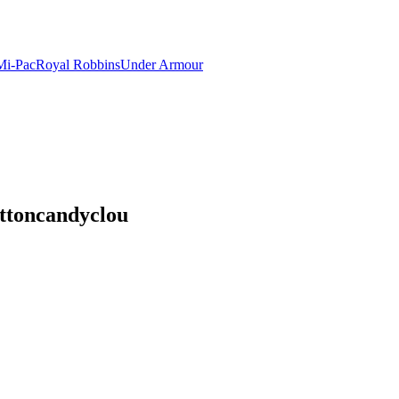
Mi-Pac
Royal Robbins
Under Armour
ttoncandyclou