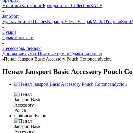
Бренды
Новинки
Категории
Бренды
Lefrik Collection
SALE
-
JanSport
Fjallraven
Lefrik
Dickies
Napapijri
Ellesse
Eastpak
Mark O'day
JanSport
-
Сумки
Сумки
Рюкзаки
-
Несессеры, пеналы
Дорожные сумки
Поясные сумки
Сумки на плечо
-
Пенал Jansport Basic Accessory Pouch Cottoncandyclou
Пенал Jansport Basic Accessory Pouch Co