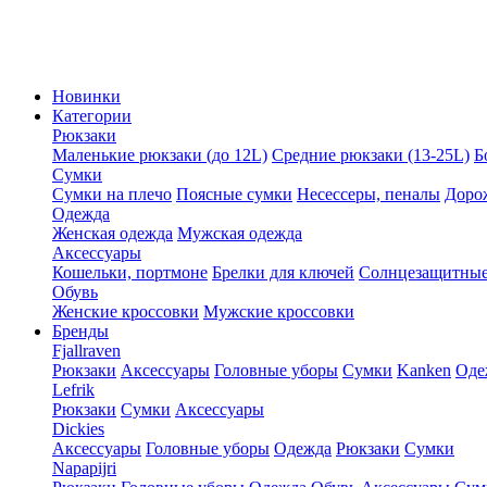
Новинки
Категории
Рюкзаки
Маленькие рюкзаки (до 12L)
Средние рюкзаки (13-25L)
Б
Сумки
Сумки на плечо
Поясные сумки
Несессеры, пеналы
Доро
Одежда
Женская одежда
Мужская одежда
Аксессуары
Кошельки, портмоне
Брелки для ключей
Солнцезащитные
Обувь
Женские кроссовки
Мужские кроссовки
Бренды
Fjallraven
Рюкзаки
Аксессуары
Головные уборы
Сумки
Kanken
Оде
Lefrik
Рюкзаки
Сумки
Аксессуары
Dickies
Аксессуары
Головные уборы
Одежда
Рюкзаки
Сумки
Napapijri