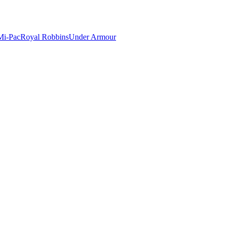
Mi-Pac
Royal Robbins
Under Armour