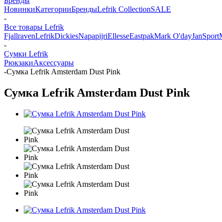
Бренды
Новинки
Категории
Бренды
Lefrik Collection
SALE
-
Все товары Lefrik
Fjallraven
Lefrik
Dickies
Napapijri
Ellesse
Eastpak
Mark O'day
JanSport
-
Сумки Lefrik
Рюкзаки
Аксессуары
-
Сумка Lefrik Amsterdam Dust Pink
Сумка Lefrik Amsterdam Dust Pink