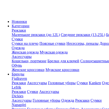
Новинки
Категории
Рюкзаки
Маленькие рюкзаки (до 12L)
Средние рюкзаки (13-25L)
Б
Сумки
Сумки на плечо
Поясные сумки
Несессеры, пеналы
Доро
Одежда
Женская одежда
Мужская одежда
Аксессуары
Кошельки, портмоне
Брелки для ключей
Солнцезащитные
Обувь
Женские кроссовки
Мужские кроссовки
Бренды
Fjallraven
Рюкзаки
Аксессуары
Головные уборы
Сумки
Kanken
Оде
Lefrik
Рюкзаки
Сумки
Аксессуары
Dickies
Аксессуары
Головные уборы
Одежда
Рюкзаки
Сумки
Napapijri