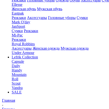
Рюкзаки
Головные уборы
Одежда
Обувь
Аксессуары
Сум
Ellesse
Женская обувь
Мужская обувь
Eastpak
Рюкзаки
Аксессуары
Головные уборы
Сумки
Mark O'day
JanSport
Сумки
Рюкзаки
Mi-Pac
Рюкзаки
Royal Robbins
Аксессуары
Женская одежда
Мужская одежда
Under Armour
Lefrik Collection
Capsule
Daily
Handy
Mountain
Roll
Scout
Vandra
SALE
Главная
-