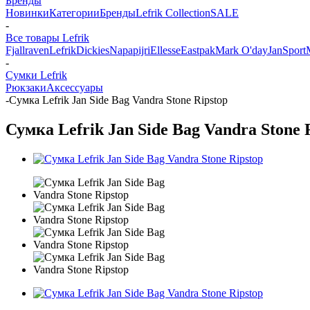
Бренды
Новинки
Категории
Бренды
Lefrik Collection
SALE
-
Все товары Lefrik
Fjallraven
Lefrik
Dickies
Napapijri
Ellesse
Eastpak
Mark O'day
JanSport
-
Сумки Lefrik
Рюкзаки
Аксессуары
-
Сумка Lefrik Jan Side Bag Vandra Stone Ripstop
Сумка Lefrik Jan Side Bag Vandra Stone 