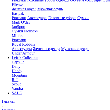
Рюкзаки
Головные уборы
Одежда
Обувь
Аксессуары
Сум
Ellesse
Женская обувь
Мужская обувь
Eastpak
Рюкзаки
Аксессуары
Головные уборы
Сумки
Mark O'day
JanSport
Сумки
Рюкзаки
Mi-Pac
Рюкзаки
Royal Robbins
Аксессуары
Женская одежда
Мужская одежда
Under Armour
Lefrik Collection
Capsule
Daily
Handy
Mountain
Roll
Scout
Vandra
SALE
Главная
-