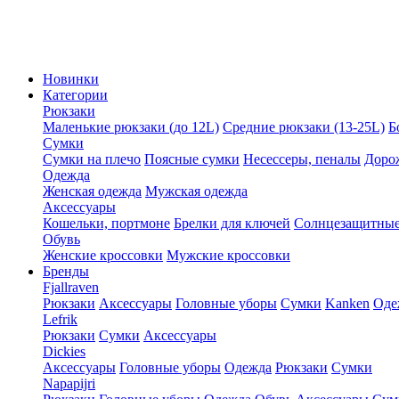
Новинки
Категории
Рюкзаки
Маленькие рюкзаки (до 12L)
Средние рюкзаки (13-25L)
Б
Сумки
Сумки на плечо
Поясные сумки
Несессеры, пеналы
Доро
Одежда
Женская одежда
Мужская одежда
Аксессуары
Кошельки, портмоне
Брелки для ключей
Солнцезащитные
Обувь
Женские кроссовки
Мужские кроссовки
Бренды
Fjallraven
Рюкзаки
Аксессуары
Головные уборы
Сумки
Kanken
Оде
Lefrik
Рюкзаки
Сумки
Аксессуары
Dickies
Аксессуары
Головные уборы
Одежда
Рюкзаки
Сумки
Napapijri