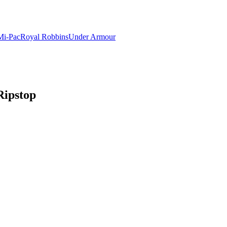
Mi-Pac
Royal Robbins
Under Armour
Ripstop