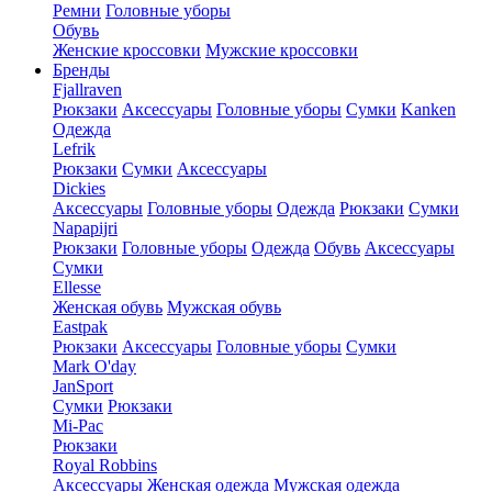
Ремни
Головные уборы
Обувь
Женские кроссовки
Мужские кроссовки
Бренды
Fjallraven
Рюкзаки
Аксессуары
Головные уборы
Сумки
Kanken
Одежда
Lefrik
Рюкзаки
Сумки
Аксессуары
Dickies
Аксессуары
Головные уборы
Одежда
Рюкзаки
Сумки
Napapijri
Рюкзаки
Головные уборы
Одежда
Обувь
Аксессуары
Сумки
Ellesse
Женская обувь
Мужская обувь
Eastpak
Рюкзаки
Аксессуары
Головные уборы
Сумки
Mark O'day
JanSport
Сумки
Рюкзаки
Mi-Pac
Рюкзаки
Royal Robbins
Аксессуары
Женская одежда
Мужская одежда