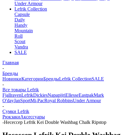
Under Armour
Lefrik Collection
Capsule
Daily
Handy
Mountain
Roll
Scout
Vandra
SALE
Главная
-
Бренды
Новинки
Категории
Бренды
Lefrik Collection
SALE
-
Все товары Lefrik
Fjallraven
Lefrik
Dickies
Napapijri
Ellesse
Eastpak
Mark
O'day
JanSport
Mi-Pac
Royal Robbins
Under Armour
-
Сумки Lefrik
Рюкзаки
Аксессуары
-
Несессер Lefrik Kei Double Washbag Chalk Ripstop
Несессер Lefrik Kei Double Washbag