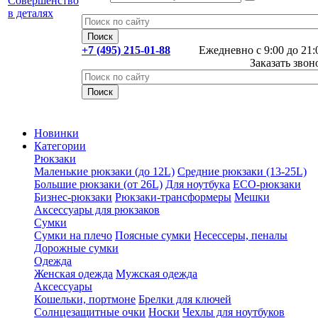
+7 (495) 215-01-88
Ежедневно с 9:00 до 21:
Заказать звон
Новинки
Категории
Рюкзаки
Маленькие рюкзаки (до 12L)
Средние рюкзаки (13-25L)
Большие рюкзаки (от 26L)
Для ноутбука
ECO-рюкзаки
Бизнес-рюкзаки
Рюкзаки-трансформеры
Мешки
Аксессуары для рюкзаков
Сумки
Сумки на плечо
Поясные сумки
Несессеры, пеналы
Дорожные сумки
Одежда
Женская одежда
Мужская одежда
Аксессуары
Кошельки, портмоне
Брелки для ключей
Солнцезащитные очки
Носки
Чехлы для ноутбуков