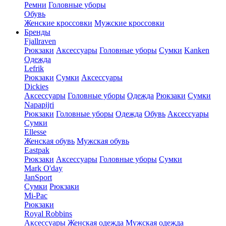
Ремни
Головные уборы
Обувь
Женские кроссовки
Мужские кроссовки
Бренды
Fjallraven
Рюкзаки
Аксессуары
Головные уборы
Сумки
Kanken
Одежда
Lefrik
Рюкзаки
Сумки
Аксессуары
Dickies
Аксессуары
Головные уборы
Одежда
Рюкзаки
Сумки
Napapijri
Рюкзаки
Головные уборы
Одежда
Обувь
Аксессуары
Сумки
Ellesse
Женская обувь
Мужская обувь
Eastpak
Рюкзаки
Аксессуары
Головные уборы
Сумки
Mark O'day
JanSport
Сумки
Рюкзаки
Mi-Pac
Рюкзаки
Royal Robbins
Аксессуары
Женская одежда
Мужская одежда