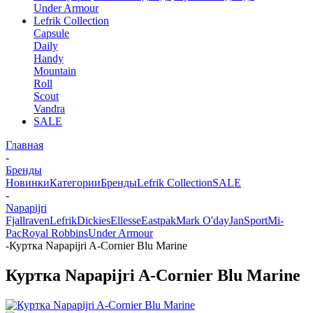
Under Armour
Lefrik Collection
Capsule
Daily
Handy
Mountain
Roll
Scout
Vandra
SALE
Главная
-
Бренды
Новинки
Категории
Бренды
Lefrik Collection
SALE
-
Napapijri
Fjallraven
Lefrik
Dickies
Ellesse
Eastpak
Mark O'day
JanSport
Mi-
Pac
Royal Robbins
Under Armour
-
Куртка Napapijri A-Cornier Blu Marine
Куртка Napapijri A-Cornier Blu Marine