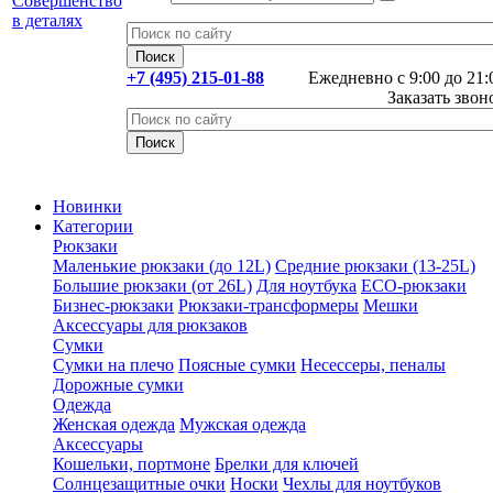
+7 (495) 215-01-88
Ежедневно с 9:00 до 21:
Заказать звон
Новинки
Категории
Рюкзаки
Маленькие рюкзаки (до 12L)
Средние рюкзаки (13-25L)
Большие рюкзаки (от 26L)
Для ноутбука
ECO-рюкзаки
Бизнес-рюкзаки
Рюкзаки-трансформеры
Мешки
Аксессуары для рюкзаков
Сумки
Сумки на плечо
Поясные сумки
Несессеры, пеналы
Дорожные сумки
Одежда
Женская одежда
Мужская одежда
Аксессуары
Кошельки, портмоне
Брелки для ключей
Солнцезащитные очки
Носки
Чехлы для ноутбуков