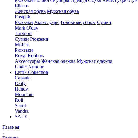
Рюкзаки
Головные уборы
Одежда
Обувь
Аксессуары
Сум
Ellesse
Женская обувь
Мужская обувь
Eastpak
Рюкзаки
Аксессуары
Головные уборы
Сумки
Mark O'day
JanSport
Сумки
Рюкзаки
Mi-Pac
Рюкзаки
Royal Robbins
Аксессуары
Женская одежда
Мужская одежда
Under Armour
Lefrik Collection
Capsule
Daily
Handy
Mountain
Roll
Scout
Vandra
SALE
Главная
-