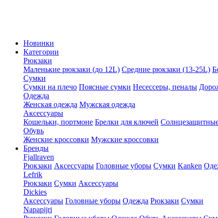
Новинки
Категории
Рюкзаки
Маленькие рюкзаки (до 12L)
Средние рюкзаки (13-25L)
Б
Сумки
Сумки на плечо
Поясные сумки
Несессеры, пеналы
Доро
Одежда
Женская одежда
Мужская одежда
Аксессуары
Кошельки, портмоне
Брелки для ключей
Солнцезащитные
Обувь
Женские кроссовки
Мужские кроссовки
Бренды
Fjallraven
Рюкзаки
Аксессуары
Головные уборы
Сумки
Kanken
Оде
Lefrik
Рюкзаки
Сумки
Аксессуары
Dickies
Аксессуары
Головные уборы
Одежда
Рюкзаки
Сумки
Napapijri