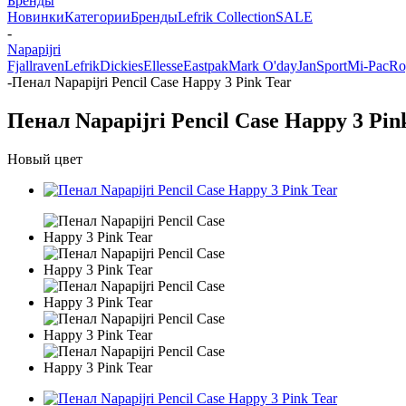
Бренды
Новинки
Категории
Бренды
Lefrik Collection
SALE
-
Napapijri
Fjallraven
Lefrik
Dickies
Ellesse
Eastpak
Mark O'day
JanSport
Mi-Pac
Ro
-
Пенал Napapijri Pencil Case Happy 3 Pink Tear
Пенал Napapijri Pencil Case Happy 3 Pin
Новый цвет