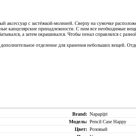
ый аксессуар с застёжкой-молнией. Сверху на сумочке расположен
азные канцелярские принадлежности. С ним все необходимые вещи
батывался, а затем окрашивался. Чтобы пенал справлялся с разн
ся дополнительное отделение для хранения небольших вещей. Отд
Brand
Napapijri
Модель
Pencil Case Happy
Цвет
Розовый