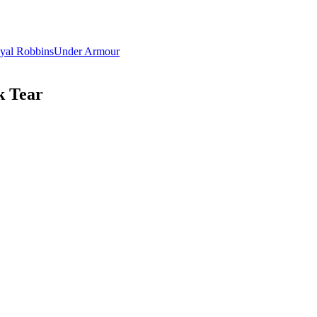
yal Robbins
Under Armour
k Tear