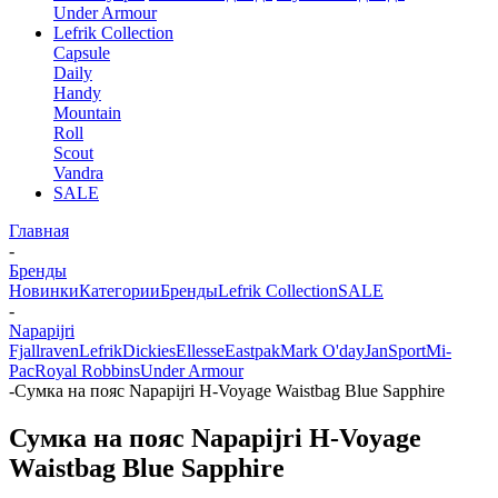
Under Armour
Lefrik Collection
Capsule
Daily
Handy
Mountain
Roll
Scout
Vandra
SALE
Главная
-
Бренды
Новинки
Категории
Бренды
Lefrik Collection
SALE
-
Napapijri
Fjallraven
Lefrik
Dickies
Ellesse
Eastpak
Mark O'day
JanSport
Mi-
Pac
Royal Robbins
Under Armour
-
Сумка на пояс Napapijri H-Voyage Waistbag Blue Sapphire
Сумка на пояс Napapijri H-Voyage
Waistbag Blue Sapphire