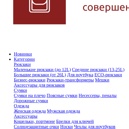
Новинки
Категории
Рюкзаки
Маленькие рюкзаки (до 12L)
Средние рюкзаки (13-25L)
Большие рюкзаки (от 26L)
Для ноутбука
ECO-рюкзаки
Бизнес-рюкзаки
Рюкзаки-трансформеры
Мешки
Аксессуары для рюкзаков
Сумки
Сумки на плечо
Поясные сумки
Несессеры, пеналы
Дорожные сумки
Одежда
Женская одежда
Мужская одежда
Аксессуары
Кошельки, портмоне
Брелки для ключей
Солнцезащитные очки
Носки
Чехлы для ноутбуков