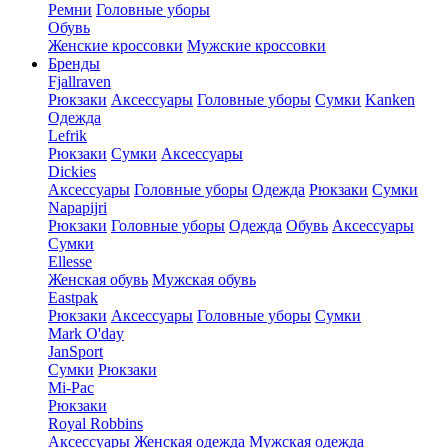
Ремни
Головные уборы
Обувь
Женские кроссовки
Мужские кроссовки
Бренды
Fjallraven
Рюкзаки
Аксессуары
Головные уборы
Сумки
Kanken
Одежда
Lefrik
Рюкзаки
Сумки
Аксессуары
Dickies
Аксессуары
Головные уборы
Одежда
Рюкзаки
Сумки
Napapijri
Рюкзаки
Головные уборы
Одежда
Обувь
Аксессуары
Сумки
Ellesse
Женская обувь
Мужская обувь
Eastpak
Рюкзаки
Аксессуары
Головные уборы
Сумки
Mark O'day
JanSport
Сумки
Рюкзаки
Mi-Pac
Рюкзаки
Royal Robbins
Аксессуары
Женская одежда
Мужская одежда