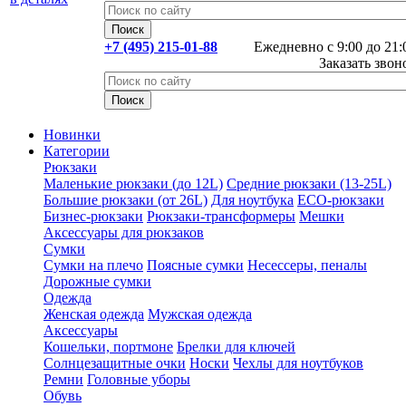
+7 (495) 215-01-88
Ежедневно с 9:00 до 21:
Заказать звон
Новинки
Категории
Рюкзаки
Маленькие рюкзаки (до 12L)
Средние рюкзаки (13-25L)
Большие рюкзаки (от 26L)
Для ноутбука
ECO-рюкзаки
Бизнес-рюкзаки
Рюкзаки-трансформеры
Мешки
Аксессуары для рюкзаков
Сумки
Сумки на плечо
Поясные сумки
Несессеры, пеналы
Дорожные сумки
Одежда
Женская одежда
Мужская одежда
Аксессуары
Кошельки, портмоне
Брелки для ключей
Солнцезащитные очки
Носки
Чехлы для ноутбуков
Ремни
Головные уборы
Обувь