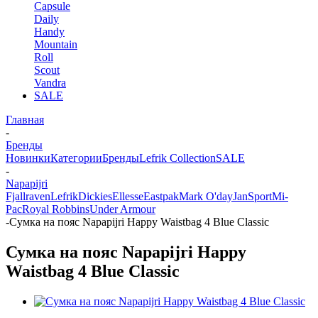
Capsule
Daily
Handy
Mountain
Roll
Scout
Vandra
SALE
Главная
-
Бренды
Новинки
Категории
Бренды
Lefrik Collection
SALE
-
Napapijri
Fjallraven
Lefrik
Dickies
Ellesse
Eastpak
Mark O'day
JanSport
Mi-
Pac
Royal Robbins
Under Armour
-
Сумка на пояс Napapijri Happy Waistbag 4 Blue Classic
Сумка на пояс Napapijri Happy
Waistbag 4 Blue Classic