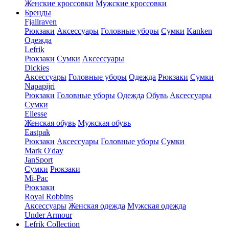
Женские кроссовки
Мужские кроссовки
Бренды
Fjallraven
Рюкзаки
Аксессуары
Головные уборы
Сумки
Kanken
Одежда
Lefrik
Рюкзаки
Сумки
Аксессуары
Dickies
Аксессуары
Головные уборы
Одежда
Рюкзаки
Сумки
Napapijri
Рюкзаки
Головные уборы
Одежда
Обувь
Аксессуары
Сумки
Ellesse
Женская обувь
Мужская обувь
Eastpak
Рюкзаки
Аксессуары
Головные уборы
Сумки
Mark O'day
JanSport
Сумки
Рюкзаки
Mi-Pac
Рюкзаки
Royal Robbins
Аксессуары
Женская одежда
Мужская одежда
Under Armour
Lefrik Collection