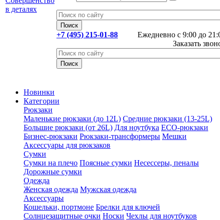
+7 (495) 215-01-88
Ежедневно с 9:00 до 21:
Заказать звон
Новинки
Категории
Рюкзаки
Маленькие рюкзаки (до 12L)
Средние рюкзаки (13-25L)
Большие рюкзаки (от 26L)
Для ноутбука
ECO-рюкзаки
Бизнес-рюкзаки
Рюкзаки-трансформеры
Мешки
Аксессуары для рюкзаков
Сумки
Сумки на плечо
Поясные сумки
Несессеры, пеналы
Дорожные сумки
Одежда
Женская одежда
Мужская одежда
Аксессуары
Кошельки, портмоне
Брелки для ключей
Солнцезащитные очки
Носки
Чехлы для ноутбуков