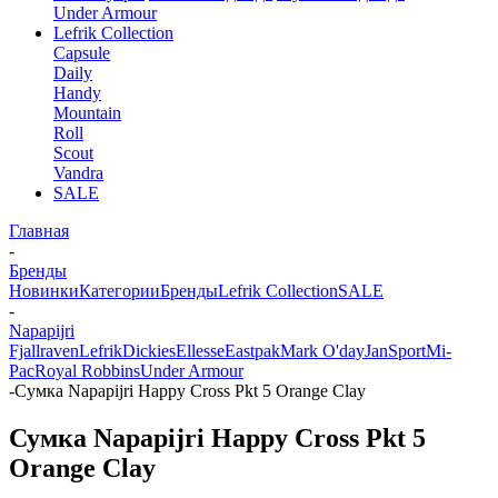
Under Armour
Lefrik Collection
Capsule
Daily
Handy
Mountain
Roll
Scout
Vandra
SALE
Главная
-
Бренды
Новинки
Категории
Бренды
Lefrik Collection
SALE
-
Napapijri
Fjallraven
Lefrik
Dickies
Ellesse
Eastpak
Mark O'day
JanSport
Mi-
Pac
Royal Robbins
Under Armour
-
Сумка Napapijri Happy Cross Pkt 5 Orange Clay
Сумка Napapijri Happy Cross Pkt 5
Orange Clay