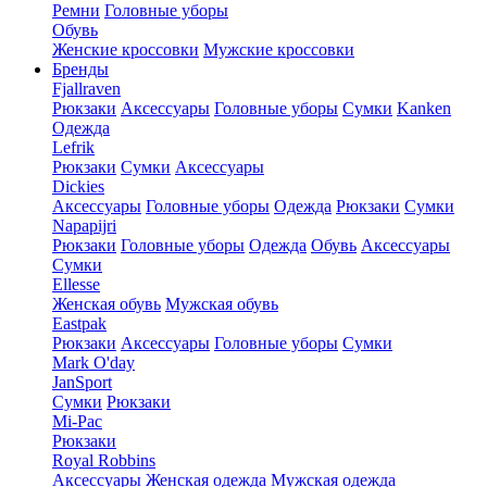
Ремни
Головные уборы
Обувь
Женские кроссовки
Мужские кроссовки
Бренды
Fjallraven
Рюкзаки
Аксессуары
Головные уборы
Сумки
Kanken
Одежда
Lefrik
Рюкзаки
Сумки
Аксессуары
Dickies
Аксессуары
Головные уборы
Одежда
Рюкзаки
Сумки
Napapijri
Рюкзаки
Головные уборы
Одежда
Обувь
Аксессуары
Сумки
Ellesse
Женская обувь
Мужская обувь
Eastpak
Рюкзаки
Аксессуары
Головные уборы
Сумки
Mark O'day
JanSport
Сумки
Рюкзаки
Mi-Pac
Рюкзаки
Royal Robbins
Аксессуары
Женская одежда
Мужская одежда