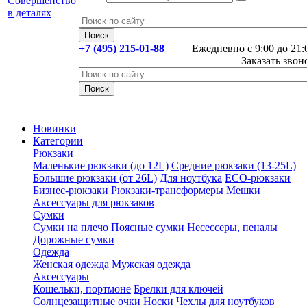
+7 (495) 215-01-88
Ежедневно с 9:00 до 21:
Заказать звон
Новинки
Категории
Рюкзаки
Маленькие рюкзаки (до 12L)
Средние рюкзаки (13-25L)
Большие рюкзаки (от 26L)
Для ноутбука
ECO-рюкзаки
Бизнес-рюкзаки
Рюкзаки-трансформеры
Мешки
Аксессуары для рюкзаков
Сумки
Сумки на плечо
Поясные сумки
Несессеры, пеналы
Дорожные сумки
Одежда
Женская одежда
Мужская одежда
Аксессуары
Кошельки, портмоне
Брелки для ключей
Солнцезащитные очки
Носки
Чехлы для ноутбуков