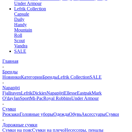
Under Armour
Lefrik Collection
Capsule
Daily
Handy
Mountain
Roll
Scout
Vandra
SALE
Главная
-
Бренды
Новинки
Категории
Бренды
Lefrik Collection
SALE
-
Napapijri
Fjallraven
Lefrik
Dickies
Napapijri
Ellesse
Eastpak
Mark
O'day
JanSport
Mi-Pac
Royal Robbins
Under Armour
-
Сумки
Рюкзаки
Головные уборы
Одежда
Обувь
Аксессуары
Сумки
-
Дорожные сумки
Сумки на пояс
Сумки на плечо
Несесcеры, пеналы