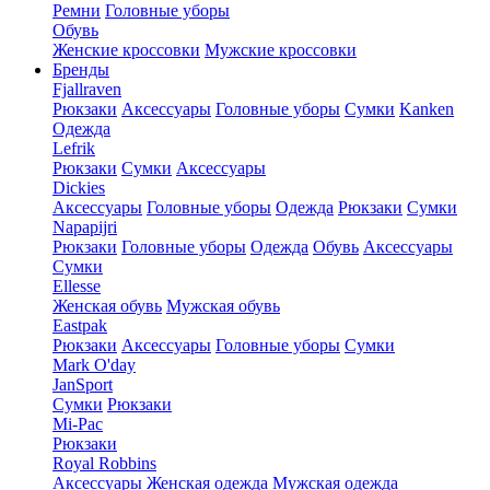
Ремни
Головные уборы
Обувь
Женские кроссовки
Мужские кроссовки
Бренды
Fjallraven
Рюкзаки
Аксессуары
Головные уборы
Сумки
Kanken
Одежда
Lefrik
Рюкзаки
Сумки
Аксессуары
Dickies
Аксессуары
Головные уборы
Одежда
Рюкзаки
Сумки
Napapijri
Рюкзаки
Головные уборы
Одежда
Обувь
Аксессуары
Сумки
Ellesse
Женская обувь
Мужская обувь
Eastpak
Рюкзаки
Аксессуары
Головные уборы
Сумки
Mark O'day
JanSport
Сумки
Рюкзаки
Mi-Pac
Рюкзаки
Royal Robbins
Аксессуары
Женская одежда
Мужская одежда