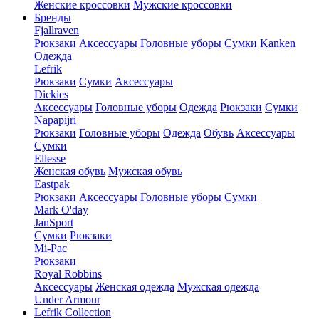
Женские кроссовки
Мужские кроссовки
Бренды
Fjallraven
Рюкзаки
Аксессуары
Головные уборы
Сумки
Kanken
Одежда
Lefrik
Рюкзаки
Сумки
Аксессуары
Dickies
Аксессуары
Головные уборы
Одежда
Рюкзаки
Сумки
Napapijri
Рюкзаки
Головные уборы
Одежда
Обувь
Аксессуары
Сумки
Ellesse
Женская обувь
Мужская обувь
Eastpak
Рюкзаки
Аксессуары
Головные уборы
Сумки
Mark O'day
JanSport
Сумки
Рюкзаки
Mi-Pac
Рюкзаки
Royal Robbins
Аксессуары
Женская одежда
Мужская одежда
Under Armour
Lefrik Collection