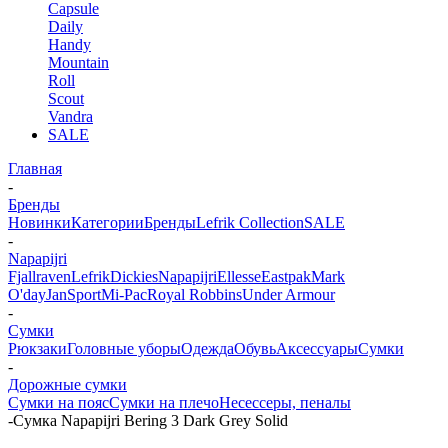
Capsule
Daily
Handy
Mountain
Roll
Scout
Vandra
SALE
Главная
-
Бренды
Новинки
Категории
Бренды
Lefrik Collection
SALE
-
Napapijri
Fjallraven
Lefrik
Dickies
Napapijri
Ellesse
Eastpak
Mark
O'day
JanSport
Mi-Pac
Royal Robbins
Under Armour
-
Сумки
Рюкзаки
Головные уборы
Одежда
Обувь
Аксессуары
Сумки
-
Дорожные сумки
Сумки на пояс
Сумки на плечо
Несесcеры, пеналы
-
Сумка Napapijri Bering 3 Dark Grey Solid