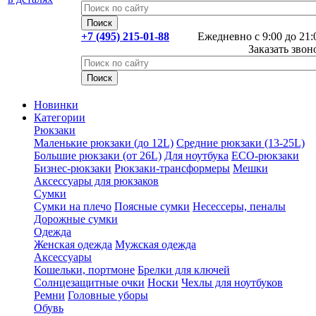
+7 (495) 215-01-88
Ежедневно с 9:00 до 21:
Заказать звон
Новинки
Категории
Рюкзаки
Маленькие рюкзаки (до 12L)
Средние рюкзаки (13-25L)
Большие рюкзаки (от 26L)
Для ноутбука
ECO-рюкзаки
Бизнес-рюкзаки
Рюкзаки-трансформеры
Мешки
Аксессуары для рюкзаков
Сумки
Сумки на плечо
Поясные сумки
Несессеры, пеналы
Дорожные сумки
Одежда
Женская одежда
Мужская одежда
Аксессуары
Кошельки, портмоне
Брелки для ключей
Солнцезащитные очки
Носки
Чехлы для ноутбуков
Ремни
Головные уборы
Обувь