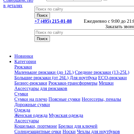
+7 (495) 215-01-88
Ежедневно с 9:00 до 21:
Заказать звон
Новинки
Категории
Рюкзаки
Маленькие рюкзаки (до 12L)
Средние рюкзаки (13-25L)
Большие рюкзаки (от 26L)
Для ноутбука
ECO-рюкзаки
Бизнес-рюкзаки
Рюкзаки-трансформеры
Мешки
Аксессуары для рюкзаков
Сумки
Сумки на плечо
Поясные сумки
Несессеры, пеналы
Дорожные сумки
Одежда
Женская одежда
Мужская одежда
Аксессуары
Кошельки, портмоне
Брелки для ключей
Солнцезащитные очки
Носки
Чехлы для ноутбуков