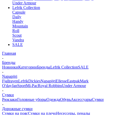
Under Armour
Lefrik Collection
Capsule
Daily
Handy
Mountain
Roll
Scout
Vandra
SALE
Главная
-
Бренды
Новинки
Категории
Бренды
Lefrik Collection
SALE
-
Napapijri
Fjallraven
Lefrik
Dickies
Napapijri
Ellesse
Eastpak
Mark
O'day
JanSport
Mi-Pac
Royal Robbins
Under Armour
-
Сумки
Рюкзаки
Головные уборы
Одежда
Обувь
Аксессуары
Сумки
-
Дорожные сумки
Сумки на пояс
Сумки на плечо
Несесcеры, пеналы