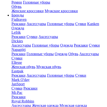
Ремни
Головные уборы
Обувь
Женские кроссовки
Мужские кроссовки
Бренды
Fjallraven
Рюкзаки
Аксессуары
Головные уборы
Сумки
Kanken
Одежда
Lefrik
Рюкзаки
Сумки
Аксессуары
Dickies
Аксессуары
Головные уборы
Одежда
Рюкзаки
Сумки
Napapijri
Рюкзаки
Головные уборы
Одежда
Обувь
Аксессуары
Сумки
Ellesse
Женская обувь
Мужская обувь
Eastpak
Рюкзаки
Аксессуары
Головные уборы
Сумки
Mark O'day
JanSport
Сумки
Рюкзаки
Mi-Pac
Рюкзаки
Royal Robbins
Аксессуары
Женская одежда
Мужская одежда