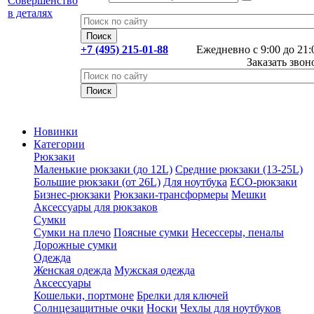
+7 (495) 215-01-88
Ежедневно с 9:00 до 21:
Заказать звон
Новинки
Категории
Рюкзаки
Маленькие рюкзаки (до 12L)
Средние рюкзаки (13-25L)
Большие рюкзаки (от 26L)
Для ноутбука
ECO-рюкзаки
Бизнес-рюкзаки
Рюкзаки-трансформеры
Мешки
Аксессуары для рюкзаков
Сумки
Сумки на плечо
Поясные сумки
Несессеры, пеналы
Дорожные сумки
Одежда
Женская одежда
Мужская одежда
Аксессуары
Кошельки, портмоне
Брелки для ключей
Солнцезащитные очки
Носки
Чехлы для ноутбуков