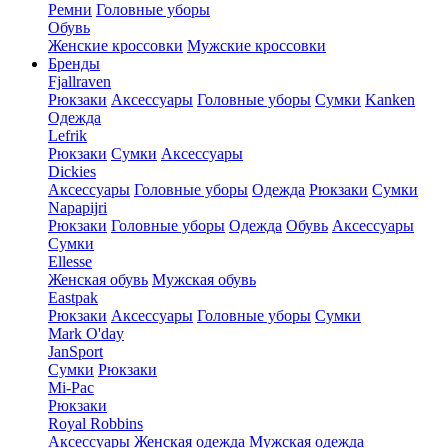
Ремни
Головные уборы
Обувь
Женские кроссовки
Мужские кроссовки
Бренды
Fjallraven
Рюкзаки
Аксессуары
Головные уборы
Сумки
Kanken
Одежда
Lefrik
Рюкзаки
Сумки
Аксессуары
Dickies
Аксессуары
Головные уборы
Одежда
Рюкзаки
Сумки
Napapijri
Рюкзаки
Головные уборы
Одежда
Обувь
Аксессуары
Сумки
Ellesse
Женская обувь
Мужская обувь
Eastpak
Рюкзаки
Аксессуары
Головные уборы
Сумки
Mark O'day
JanSport
Сумки
Рюкзаки
Mi-Pac
Рюкзаки
Royal Robbins
Аксессуары
Женская одежда
Мужская одежда