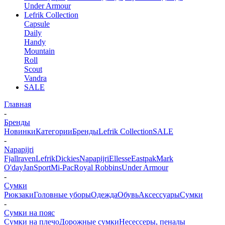
Under Armour
Lefrik Collection
Capsule
Daily
Handy
Mountain
Roll
Scout
Vandra
SALE
Главная
-
Бренды
Новинки
Категории
Бренды
Lefrik Collection
SALE
-
Napapijri
Fjallraven
Lefrik
Dickies
Napapijri
Ellesse
Eastpak
Mark
O'day
JanSport
Mi-Pac
Royal Robbins
Under Armour
-
Сумки
Рюкзаки
Головные уборы
Одежда
Обувь
Аксессуары
Сумки
-
Сумки на пояс
Сумки на плечо
Дорожные сумки
Несесcеры, пеналы