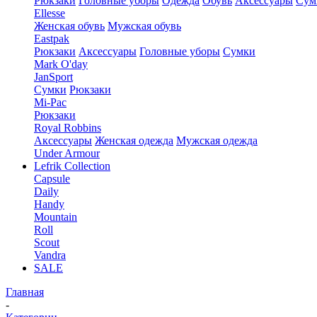
Рюкзаки
Головные уборы
Одежда
Обувь
Аксессуары
Сум
Ellesse
Женская обувь
Мужская обувь
Eastpak
Рюкзаки
Аксессуары
Головные уборы
Сумки
Mark O'day
JanSport
Сумки
Рюкзаки
Mi-Pac
Рюкзаки
Royal Robbins
Аксессуары
Женская одежда
Мужская одежда
Under Armour
Lefrik Collection
Capsule
Daily
Handy
Mountain
Roll
Scout
Vandra
SALE
Главная
-