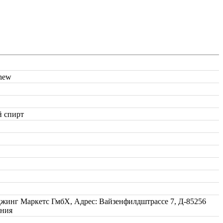
 new
 спирт
жинг Маркетс ГмбХ, Адрес: Вайзенфилдштрассе 7, Д-85256
ания