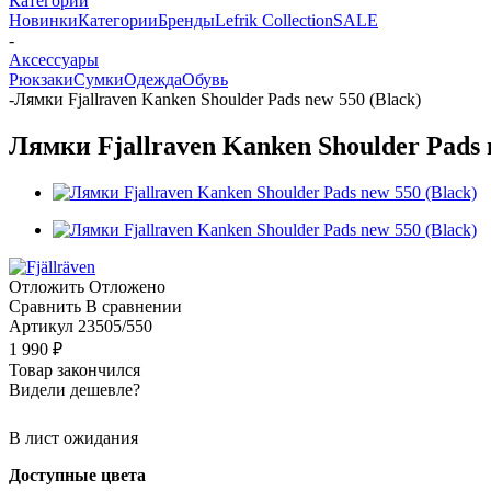
Категории
Новинки
Категории
Бренды
Lefrik Collection
SALE
-
Аксессуары
Рюкзаки
Сумки
Одежда
Обувь
-
Лямки Fjallraven Kanken Shoulder Pads new 550 (Black)
Лямки Fjallraven Kanken Shoulder Pads 
Отложить
Отложено
Сравнить
В сравнении
Артикул
23505/550
1 990
₽
Товар закончился
Видели дешевле?
В лист ожидания
Доступные цвета