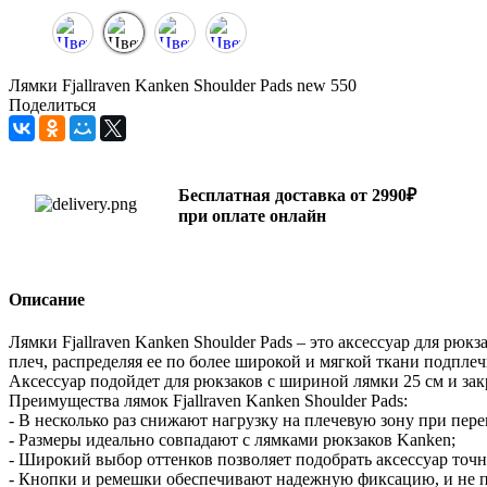
Лямки Fjallraven Kanken Shoulder Pads new 550
Поделиться
Бесплатная доставка от 2990₽
при оплате онлайн
Описание
Лямки Fjallraven Kanken Shoulder Pads – это аксессуар для рю
плеч, распределяя ее по более широкой и мягкой ткани подплеч
Аксессуар подойдет для рюкзаков с шириной лямки 25 см и зак
Преимущества лямок Fjallraven Kanken Shoulder Pads:
- В несколько раз снижают нагрузку на плечевую зону при пере
- Размеры идеально совпадают с лямками рюкзаков Kanken;
- Широкий выбор оттенков позволяет подобрать аксессуар точн
- Кнопки и ремешки обеспечивают надежную фиксацию, и не п