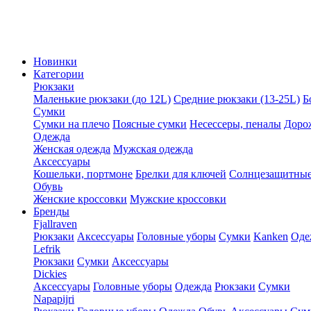
Новинки
Категории
Рюкзаки
Маленькие рюкзаки (до 12L)
Средние рюкзаки (13-25L)
Б
Сумки
Сумки на плечо
Поясные сумки
Несессеры, пеналы
Доро
Одежда
Женская одежда
Мужская одежда
Аксессуары
Кошельки, портмоне
Брелки для ключей
Солнцезащитные
Обувь
Женские кроссовки
Мужские кроссовки
Бренды
Fjallraven
Рюкзаки
Аксессуары
Головные уборы
Сумки
Kanken
Оде
Lefrik
Рюкзаки
Сумки
Аксессуары
Dickies
Аксессуары
Головные уборы
Одежда
Рюкзаки
Сумки
Napapijri