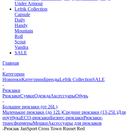
Under Armour
Lefrik Collection
Capsule
Daily
Handy
Mountain
Roll
Scout
Vandra
SALE
Главная
-
Категории
Новинки
Категории
Бренды
Lefrik Collection
SALE
-
Рюкзаки
Рюкзаки
Сумки
Одежда
Аксессуары
Обувь
-
Большие рюкзаки (от 26L)
Маленькие рюкзаки (до 12L)
Средние рюкзаки (13-25L)
Для
ноутбука
ECO-рюкзаки
Бизнес-рюкзаки
Рюкзаки-
трансформеры
Мешки
Аксессуары для рюкзаков
-
Рюкзак JanSport Cross Town Russet Red