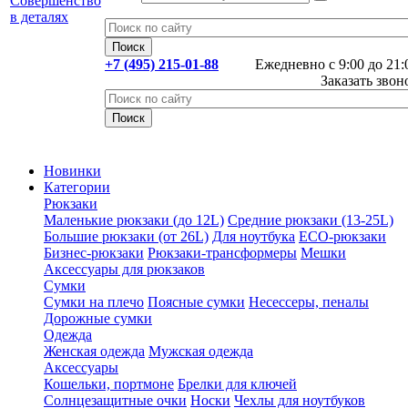
+7 (495) 215-01-88
Ежедневно с 9:00 до 21:
Заказать звон
Новинки
Категории
Рюкзаки
Маленькие рюкзаки (до 12L)
Средние рюкзаки (13-25L)
Большие рюкзаки (от 26L)
Для ноутбука
ECO-рюкзаки
Бизнес-рюкзаки
Рюкзаки-трансформеры
Мешки
Аксессуары для рюкзаков
Сумки
Сумки на плечо
Поясные сумки
Несессеры, пеналы
Дорожные сумки
Одежда
Женская одежда
Мужская одежда
Аксессуары
Кошельки, портмоне
Брелки для ключей
Солнцезащитные очки
Носки
Чехлы для ноутбуков