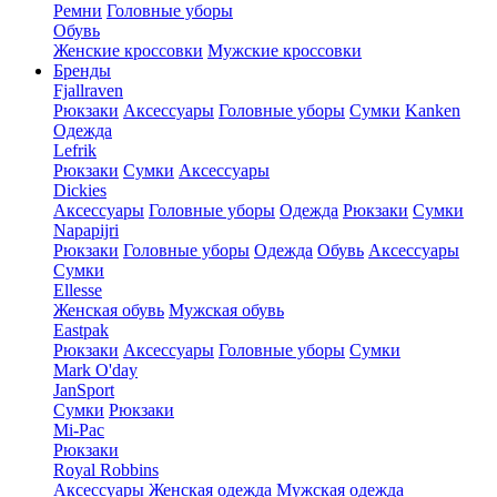
Ремни
Головные уборы
Обувь
Женские кроссовки
Мужские кроссовки
Бренды
Fjallraven
Рюкзаки
Аксессуары
Головные уборы
Сумки
Kanken
Одежда
Lefrik
Рюкзаки
Сумки
Аксессуары
Dickies
Аксессуары
Головные уборы
Одежда
Рюкзаки
Сумки
Napapijri
Рюкзаки
Головные уборы
Одежда
Обувь
Аксессуары
Сумки
Ellesse
Женская обувь
Мужская обувь
Eastpak
Рюкзаки
Аксессуары
Головные уборы
Сумки
Mark O'day
JanSport
Сумки
Рюкзаки
Mi-Pac
Рюкзаки
Royal Robbins
Аксессуары
Женская одежда
Мужская одежда