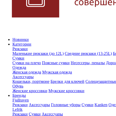
Новинки
Категории
Рюкзаки
Маленькие рюкзаки (до 12L)
Средние рюкзаки (13-25L)
Б
Сумки
Сумки на плечо
Поясные сумки
Несессеры, пеналы
Доро
Одежда
Женская одежда
Мужская одежда
Аксессуары
Кошельки, портмоне
Брелки для ключей
Солнцезащитные
Обувь
Женские кроссовки
Мужские кроссовки
Бренды
Fjallraven
Рюкзаки
Аксессуары
Головные уборы
Сумки
Kanken
Оде
Lefrik
Рюкзаки
Сумки
Аксессуары