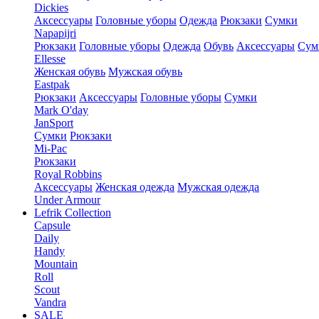
Dickies
Аксессуары
Головные уборы
Одежда
Рюкзаки
Сумки
Napapijri
Рюкзаки
Головные уборы
Одежда
Обувь
Аксессуары
Сум
Ellesse
Женская обувь
Мужская обувь
Eastpak
Рюкзаки
Аксессуары
Головные уборы
Сумки
Mark O'day
JanSport
Сумки
Рюкзаки
Mi-Pac
Рюкзаки
Royal Robbins
Аксессуары
Женская одежда
Мужская одежда
Under Armour
Lefrik Collection
Capsule
Daily
Handy
Mountain
Roll
Scout
Vandra
SALE