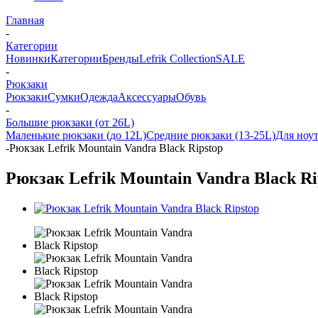
Главная
-
Категории
Новинки
Категории
Бренды
Lefrik Collection
SALE
-
Рюкзаки
Рюкзаки
Сумки
Одежда
Аксессуары
Обувь
-
Большие рюкзаки (от 26L)
Маленькие рюкзаки (до 12L)
Средние рюкзаки (13-25L)
Для ноу
-
Рюкзак Lefrik Mountain Vandra Black Ripstop
Рюкзак Lefrik Mountain Vandra Black Ri