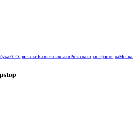
тбука
ECO-рюкзаки
Бизнес-рюкзаки
Рюкзаки-трансформеры
Мешк
pstop