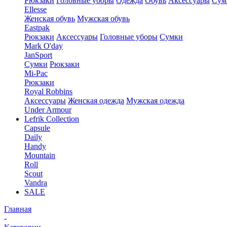
Рюкзаки
Головные уборы
Одежда
Обувь
Аксессуары
Сум
Ellesse
Женская обувь
Мужская обувь
Eastpak
Рюкзаки
Аксессуары
Головные уборы
Сумки
Mark O'day
JanSport
Сумки
Рюкзаки
Mi-Pac
Рюкзаки
Royal Robbins
Аксессуары
Женская одежда
Мужская одежда
Under Armour
Lefrik Collection
Capsule
Daily
Handy
Mountain
Roll
Scout
Vandra
SALE
Главная
-