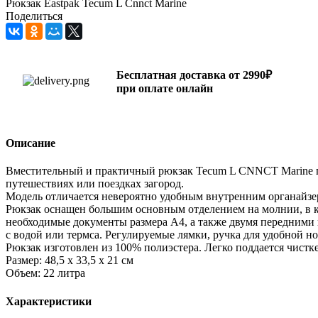
Рюкзак Eastpak Tecum L Cnnct Marine
Поделиться
Бесплатная доставка от 2990₽
при оплате онлайн
Описание
Вместительный и практичный рюкзак Tecum L CNNCT Marine по
путешествиях или поездках загород.
Модель отличается невероятно удобным внутренним органайзе
Рюкзак оснащен большим основным отделением на молнии, в ко
необходимые документы размера А4, а также двумя передними
с водой или термса. Регулируемые лямки, ручка для удобной н
Рюкзак изготовлен из 100% полиэстера. Легко поддается чистке
Размер: 48,5 х 33,5 х 21 см
Объем: 22 литра
Характеристики