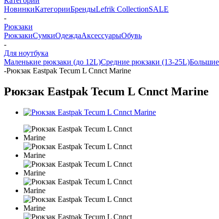
Категории
Новинки
Категории
Бренды
Lefrik Collection
SALE
-
Рюкзаки
Рюкзаки
Сумки
Одежда
Аксессуары
Обувь
-
Для ноутбука
Маленькие рюкзаки (до 12L)
Средние рюкзаки (13-25L)
Большие
-
Рюкзак Eastpak Tecum L Cnnct Marine
Рюкзак Eastpak Tecum L Cnnct Marine