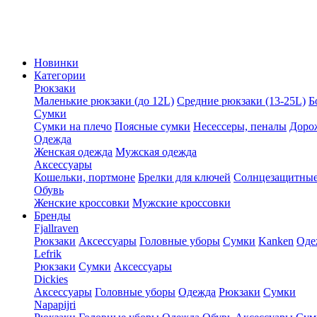
Новинки
Категории
Рюкзаки
Маленькие рюкзаки (до 12L)
Средние рюкзаки (13-25L)
Б
Сумки
Сумки на плечо
Поясные сумки
Несессеры, пеналы
Доро
Одежда
Женская одежда
Мужская одежда
Аксессуары
Кошельки, портмоне
Брелки для ключей
Солнцезащитные
Обувь
Женские кроссовки
Мужские кроссовки
Бренды
Fjallraven
Рюкзаки
Аксессуары
Головные уборы
Сумки
Kanken
Оде
Lefrik
Рюкзаки
Сумки
Аксессуары
Dickies
Аксессуары
Головные уборы
Одежда
Рюкзаки
Сумки
Napapijri