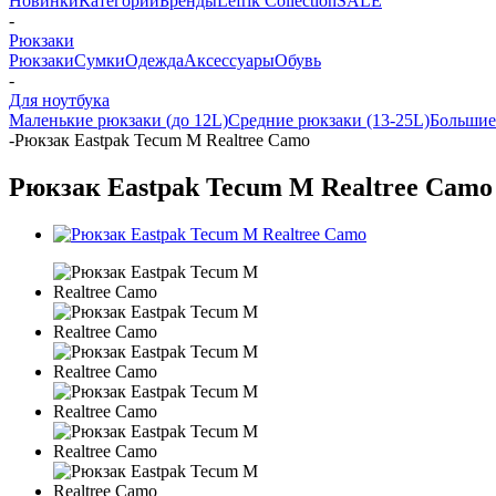
Новинки
Категории
Бренды
Lefrik Collection
SALE
-
Рюкзаки
Рюкзаки
Сумки
Одежда
Аксессуары
Обувь
-
Для ноутбука
Маленькие рюкзаки (до 12L)
Средние рюкзаки (13-25L)
Большие
-
Рюкзак Eastpak Tecum M Realtree Camo
Рюкзак Eastpak Tecum M Realtree Camo