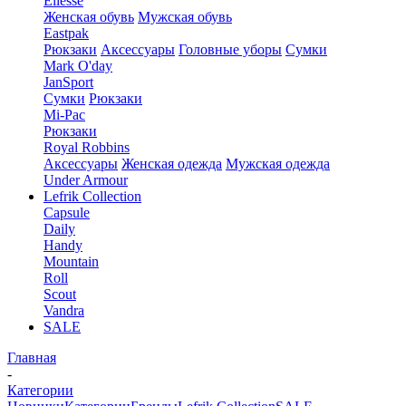
Ellesse
Женская обувь
Мужская обувь
Eastpak
Рюкзаки
Аксессуары
Головные уборы
Сумки
Mark O'day
JanSport
Сумки
Рюкзаки
Mi-Pac
Рюкзаки
Royal Robbins
Аксессуары
Женская одежда
Мужская одежда
Under Armour
Lefrik Collection
Capsule
Daily
Handy
Mountain
Roll
Scout
Vandra
SALE
Главная
-
Категории