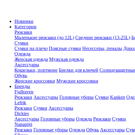
Новинки
Категории
Рюкзаки
Маленькие рюкзаки (до 12L)
Средние рюкзаки (13-25L)
Б
Сумки
Сумки на плечо
Поясные сумки
Несессеры, пеналы
Доро
Одежда
Женская одежда
Мужская одежда
Аксессуары
Кошельки, портмоне
Брелки для ключей
Солнцезащитные
Обувь
Женские кроссовки
Мужские кроссовки
Бренды
Fjallraven
Рюкзаки
Аксессуары
Головные уборы
Сумки
Kanken
Оде
Lefrik
Рюкзаки
Сумки
Аксессуары
Dickies
Аксессуары
Головные уборы
Одежда
Рюкзаки
Сумки
Napapijri
Рюкзаки
Головные уборы
Одежда
Обувь
Аксессуары
Сум