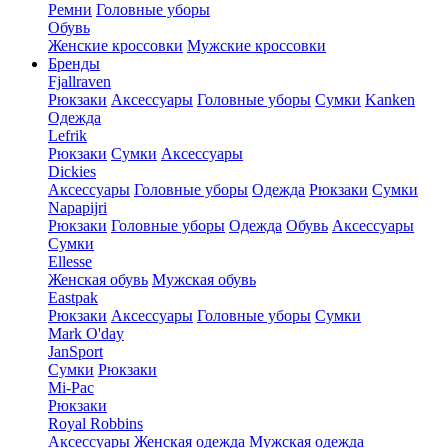
Ремни
Головные уборы
Обувь
Женские кроссовки
Мужские кроссовки
Бренды
Fjallraven
Рюкзаки
Аксессуары
Головные уборы
Сумки
Kanken
Одежда
Lefrik
Рюкзаки
Сумки
Аксессуары
Dickies
Аксессуары
Головные уборы
Одежда
Рюкзаки
Сумки
Napapijri
Рюкзаки
Головные уборы
Одежда
Обувь
Аксессуары
Сумки
Ellesse
Женская обувь
Мужская обувь
Eastpak
Рюкзаки
Аксессуары
Головные уборы
Сумки
Mark O'day
JanSport
Сумки
Рюкзаки
Mi-Pac
Рюкзаки
Royal Robbins
Аксессуары
Женская одежда
Мужская одежда