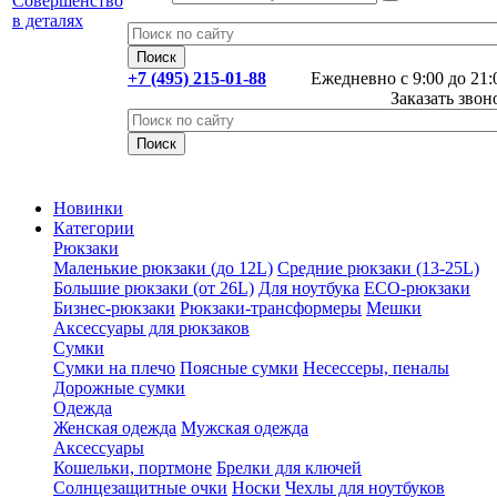
+7 (495) 215-01-88
Ежедневно с 9:00 до 21:
Заказать звон
Новинки
Категории
Рюкзаки
Маленькие рюкзаки (до 12L)
Средние рюкзаки (13-25L)
Большие рюкзаки (от 26L)
Для ноутбука
ECO-рюкзаки
Бизнес-рюкзаки
Рюкзаки-трансформеры
Мешки
Аксессуары для рюкзаков
Сумки
Сумки на плечо
Поясные сумки
Несессеры, пеналы
Дорожные сумки
Одежда
Женская одежда
Мужская одежда
Аксессуары
Кошельки, портмоне
Брелки для ключей
Солнцезащитные очки
Носки
Чехлы для ноутбуков