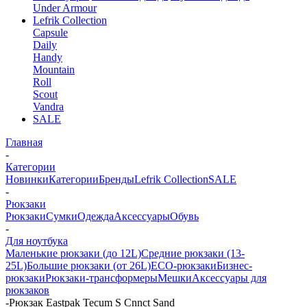
Under Armour
Lefrik Collection
Capsule
Daily
Handy
Mountain
Roll
Scout
Vandra
SALE
Главная
-
Категории
Новинки
Категории
Бренды
Lefrik Collection
SALE
-
Рюкзаки
Рюкзаки
Сумки
Одежда
Аксессуары
Обувь
-
Для ноутбука
Маленькие рюкзаки (до 12L)
Средние рюкзаки (13-
25L)
Большие рюкзаки (от 26L)
ECO-рюкзаки
Бизнес-
рюкзаки
Рюкзаки-трансформеры
Мешки
Аксессуары для
рюкзаков
-
Рюкзак Eastpak Tecum S Cnnct Sand