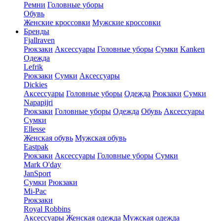
Ремни
Головные уборы
Обувь
Женские кроссовки
Мужские кроссовки
Бренды
Fjallraven
Рюкзаки
Аксессуары
Головные уборы
Сумки
Kanken
Одежда
Lefrik
Рюкзаки
Сумки
Аксессуары
Dickies
Аксессуары
Головные уборы
Одежда
Рюкзаки
Сумки
Napapijri
Рюкзаки
Головные уборы
Одежда
Обувь
Аксессуары
Сумки
Ellesse
Женская обувь
Мужская обувь
Eastpak
Рюкзаки
Аксессуары
Головные уборы
Сумки
Mark O'day
JanSport
Сумки
Рюкзаки
Mi-Pac
Рюкзаки
Royal Robbins
Аксессуары
Женская одежда
Мужская одежда