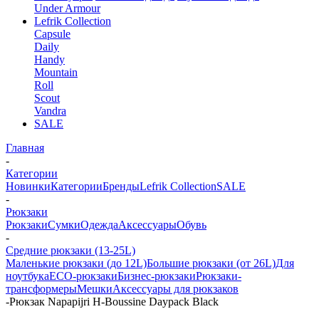
Under Armour
Lefrik Collection
Capsule
Daily
Handy
Mountain
Roll
Scout
Vandra
SALE
Главная
-
Категории
Новинки
Категории
Бренды
Lefrik Collection
SALE
-
Рюкзаки
Рюкзаки
Сумки
Одежда
Аксессуары
Обувь
-
Средние рюкзаки (13-25L)
Маленькие рюкзаки (до 12L)
Большие рюкзаки (от 26L)
Для
ноутбука
ECO-рюкзаки
Бизнес-рюкзаки
Рюкзаки-
трансформеры
Мешки
Аксессуары для рюкзаков
-
Рюкзак Napapijri H-Boussine Daypack Black