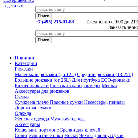
+7 (495) 215-01-88
Ежедневно с 9:00 до 21:
Заказать звон
Новинки
Категории
Рюкзаки
Маленькие рюкзаки (до 12L)
Средние рюкзаки (13-25L)
Большие рюкзаки (от 26L)
Для ноутбука
ECO-рюкзаки
Бизнес-рюкзаки
Рюкзаки-трансформеры
Мешки
Аксессуары для рюкзаков
Сумки
Сумки на плечо
Поясные сумки
Несессеры, пеналы
Дорожные сумки
Одежда
Женская одежда
Мужская одежда
Аксессуары
Кошельки, портмоне
Брелки для ключей
Солнцезащитные очки
Носки
Чехлы для ноутбуков