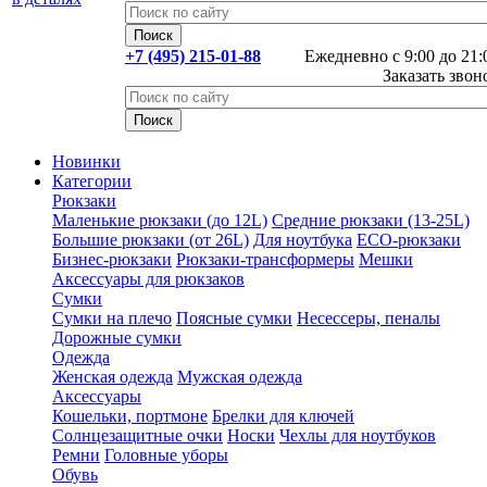
+7 (495) 215-01-88
Ежедневно с 9:00 до 21:
Заказать звон
Новинки
Категории
Рюкзаки
Маленькие рюкзаки (до 12L)
Средние рюкзаки (13-25L)
Большие рюкзаки (от 26L)
Для ноутбука
ECO-рюкзаки
Бизнес-рюкзаки
Рюкзаки-трансформеры
Мешки
Аксессуары для рюкзаков
Сумки
Сумки на плечо
Поясные сумки
Несессеры, пеналы
Дорожные сумки
Одежда
Женская одежда
Мужская одежда
Аксессуары
Кошельки, портмоне
Брелки для ключей
Солнцезащитные очки
Носки
Чехлы для ноутбуков
Ремни
Головные уборы
Обувь