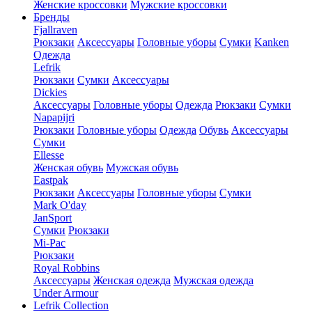
Женские кроссовки
Мужские кроссовки
Бренды
Fjallraven
Рюкзаки
Аксессуары
Головные уборы
Сумки
Kanken
Одежда
Lefrik
Рюкзаки
Сумки
Аксессуары
Dickies
Аксессуары
Головные уборы
Одежда
Рюкзаки
Сумки
Napapijri
Рюкзаки
Головные уборы
Одежда
Обувь
Аксессуары
Сумки
Ellesse
Женская обувь
Мужская обувь
Eastpak
Рюкзаки
Аксессуары
Головные уборы
Сумки
Mark O'day
JanSport
Сумки
Рюкзаки
Mi-Pac
Рюкзаки
Royal Robbins
Аксессуары
Женская одежда
Мужская одежда
Under Armour
Lefrik Collection