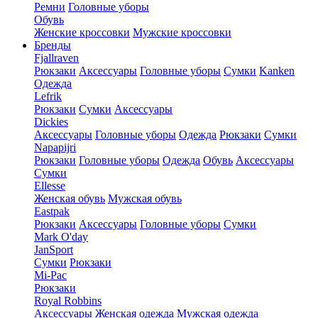
Ремни
Головные уборы
Обувь
Женские кроссовки
Мужские кроссовки
Бренды
Fjallraven
Рюкзаки
Аксессуары
Головные уборы
Сумки
Kanken
Одежда
Lefrik
Рюкзаки
Сумки
Аксессуары
Dickies
Аксессуары
Головные уборы
Одежда
Рюкзаки
Сумки
Napapijri
Рюкзаки
Головные уборы
Одежда
Обувь
Аксессуары
Сумки
Ellesse
Женская обувь
Мужская обувь
Eastpak
Рюкзаки
Аксессуары
Головные уборы
Сумки
Mark O'day
JanSport
Сумки
Рюкзаки
Mi-Pac
Рюкзаки
Royal Robbins
Аксессуары
Женская одежда
Мужская одежда