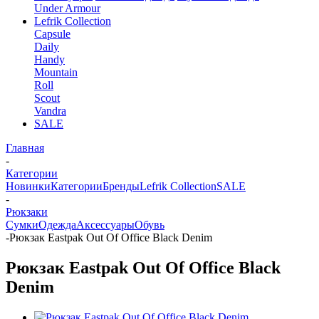
Under Armour
Lefrik Collection
Capsule
Daily
Handy
Mountain
Roll
Scout
Vandra
SALE
Главная
-
Категории
Новинки
Категории
Бренды
Lefrik Collection
SALE
-
Рюкзаки
Сумки
Одежда
Аксессуары
Обувь
-
Рюкзак Eastpak Out Of Office Black Denim
Рюкзак Eastpak Out Of Office Black
Denim