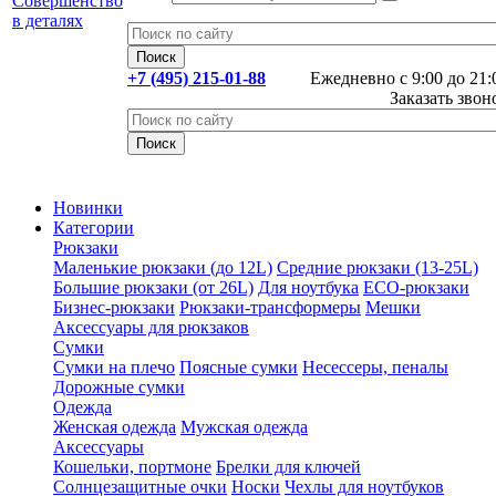
+7 (495) 215-01-88
Ежедневно с 9:00 до 21:
Заказать звон
Новинки
Категории
Рюкзаки
Маленькие рюкзаки (до 12L)
Средние рюкзаки (13-25L)
Большие рюкзаки (от 26L)
Для ноутбука
ECO-рюкзаки
Бизнес-рюкзаки
Рюкзаки-трансформеры
Мешки
Аксессуары для рюкзаков
Сумки
Сумки на плечо
Поясные сумки
Несессеры, пеналы
Дорожные сумки
Одежда
Женская одежда
Мужская одежда
Аксессуары
Кошельки, портмоне
Брелки для ключей
Солнцезащитные очки
Носки
Чехлы для ноутбуков