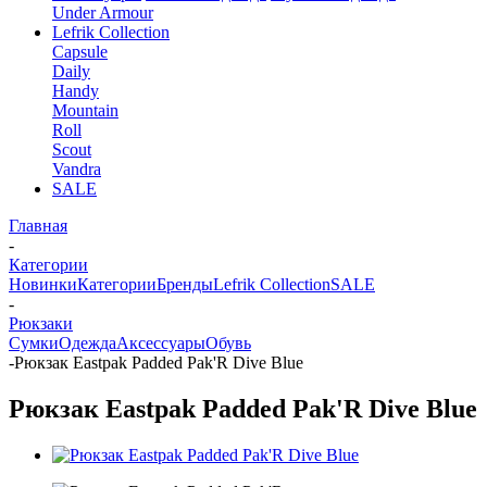
Under Armour
Lefrik Collection
Capsule
Daily
Handy
Mountain
Roll
Scout
Vandra
SALE
Главная
-
Категории
Новинки
Категории
Бренды
Lefrik Collection
SALE
-
Рюкзаки
Сумки
Одежда
Аксессуары
Обувь
-
Рюкзак Eastpak Padded Pak'R Dive Blue
Рюкзак Eastpak Padded Pak'R Dive Blue