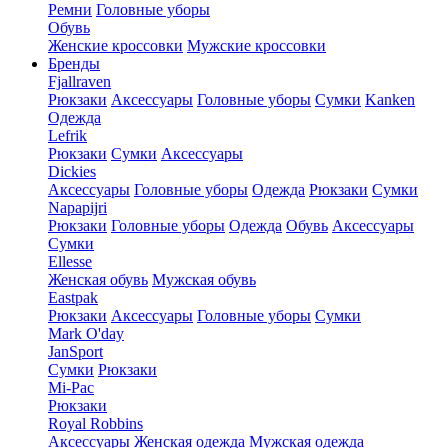
Ремни
Головные уборы
Обувь
Женские кроссовки
Мужские кроссовки
Бренды
Fjallraven
Рюкзаки
Аксессуары
Головные уборы
Сумки
Kanken
Одежда
Lefrik
Рюкзаки
Сумки
Аксессуары
Dickies
Аксессуары
Головные уборы
Одежда
Рюкзаки
Сумки
Napapijri
Рюкзаки
Головные уборы
Одежда
Обувь
Аксессуары
Сумки
Ellesse
Женская обувь
Мужская обувь
Eastpak
Рюкзаки
Аксессуары
Головные уборы
Сумки
Mark O'day
JanSport
Сумки
Рюкзаки
Mi-Pac
Рюкзаки
Royal Robbins
Аксессуары
Женская одежда
Мужская одежда