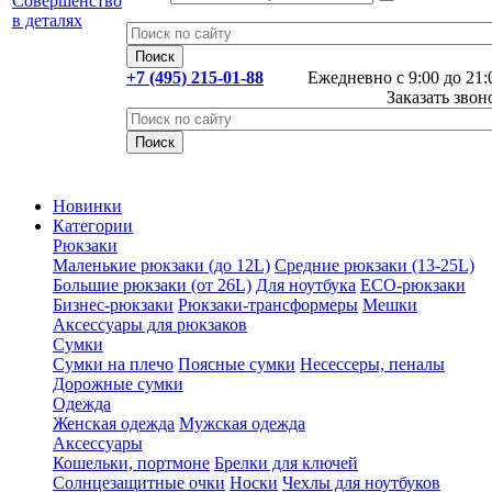
+7 (495) 215-01-88
Ежедневно с 9:00 до 21:
Заказать звон
Новинки
Категории
Рюкзаки
Маленькие рюкзаки (до 12L)
Средние рюкзаки (13-25L)
Большие рюкзаки (от 26L)
Для ноутбука
ECO-рюкзаки
Бизнес-рюкзаки
Рюкзаки-трансформеры
Мешки
Аксессуары для рюкзаков
Сумки
Сумки на плечо
Поясные сумки
Несессеры, пеналы
Дорожные сумки
Одежда
Женская одежда
Мужская одежда
Аксессуары
Кошельки, портмоне
Брелки для ключей
Солнцезащитные очки
Носки
Чехлы для ноутбуков