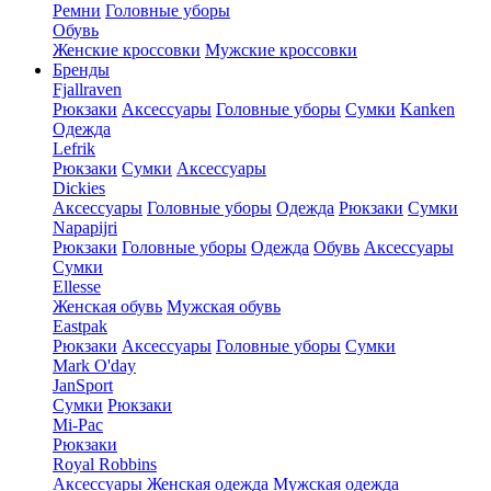
Ремни
Головные уборы
Обувь
Женские кроссовки
Мужские кроссовки
Бренды
Fjallraven
Рюкзаки
Аксессуары
Головные уборы
Сумки
Kanken
Одежда
Lefrik
Рюкзаки
Сумки
Аксессуары
Dickies
Аксессуары
Головные уборы
Одежда
Рюкзаки
Сумки
Napapijri
Рюкзаки
Головные уборы
Одежда
Обувь
Аксессуары
Сумки
Ellesse
Женская обувь
Мужская обувь
Eastpak
Рюкзаки
Аксессуары
Головные уборы
Сумки
Mark O'day
JanSport
Сумки
Рюкзаки
Mi-Pac
Рюкзаки
Royal Robbins
Аксессуары
Женская одежда
Мужская одежда