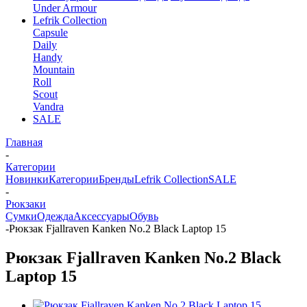
Under Armour
Lefrik Collection
Capsule
Daily
Handy
Mountain
Roll
Scout
Vandra
SALE
Главная
-
Категории
Новинки
Категории
Бренды
Lefrik Collection
SALE
-
Рюкзаки
Сумки
Одежда
Аксессуары
Обувь
-
Рюкзак Fjallraven Kanken No.2 Black Laptop 15
Рюкзак Fjallraven Kanken No.2 Black
Laptop 15