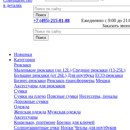
+7 (495) 215-01-88
Ежедневно с 9:00 до 21:
Заказать звон
Новинки
Категории
Рюкзаки
Маленькие рюкзаки (до 12L)
Средние рюкзаки (13-25L)
Большие рюкзаки (от 26L)
Для ноутбука
ECO-рюкзаки
Бизнес-рюкзаки
Рюкзаки-трансформеры
Мешки
Аксессуары для рюкзаков
Сумки
Сумки на плечо
Поясные сумки
Несессеры, пеналы
Дорожные сумки
Одежда
Женская одежда
Мужская одежда
Аксессуары
Кошельки, портмоне
Брелки для ключей
Солнцезащитные очки
Носки
Чехлы для ноутбуков