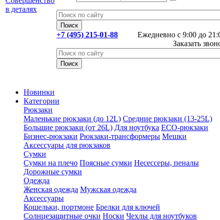
+7 (495) 215-01-88
Ежедневно с 9:00 до 21:
Заказать звон
Новинки
Категории
Рюкзаки
Маленькие рюкзаки (до 12L)
Средние рюкзаки (13-25L)
Большие рюкзаки (от 26L)
Для ноутбука
ECO-рюкзаки
Бизнес-рюкзаки
Рюкзаки-трансформеры
Мешки
Аксессуары для рюкзаков
Сумки
Сумки на плечо
Поясные сумки
Несессеры, пеналы
Дорожные сумки
Одежда
Женская одежда
Мужская одежда
Аксессуары
Кошельки, портмоне
Брелки для ключей
Солнцезащитные очки
Носки
Чехлы для ноутбуков