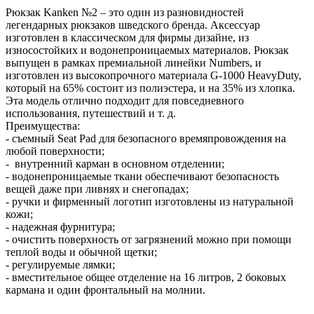
Рюкзак Kanken №2 – это один из разновидностей
легендарных рюкзаков шведского бренда. Аксессуар
изготовлен в классическом для фирмы дизайне, из
износостойких и водонепроницаемых материалов. Рюкзак
выпущен в рамках премиальной линейки Numbers, и
изготовлен из высокопрочного материала G-1000 HeavyDuty,
который на 65% состоит из полиэстера, и на 35% из хлопка.
Эта модель отлично подходит для повседневного
использования, путешествий и т. д.
Преимущества:
- съемный Seat Pad для безопасного времяпровождения на
любой поверхности;
- внутренний карман в основном отделении;
- водонепроницаемые ткани обеспечивают безопасность
вещей даже при ливнях и снегопадах;
- ручки и фирменный логотип изготовлены из натуральной
кожи;
- надежная фурнитура;
- очистить поверхность от загрязнений можно при помощи
теплой воды и обычной щетки;
- регулируемые лямки;
- вместительное общее отделение на 16 литров, 2 боковых
кармана и один фронтальный на молнии.