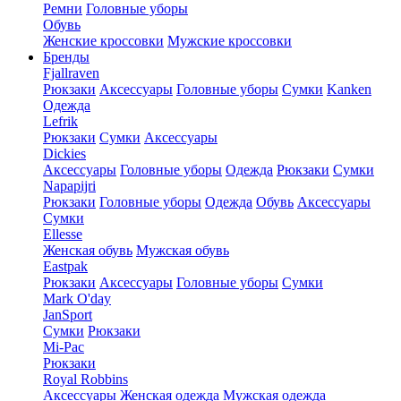
Ремни
Головные уборы
Обувь
Женские кроссовки
Мужские кроссовки
Бренды
Fjallraven
Рюкзаки
Аксессуары
Головные уборы
Сумки
Kanken
Одежда
Lefrik
Рюкзаки
Сумки
Аксессуары
Dickies
Аксессуары
Головные уборы
Одежда
Рюкзаки
Сумки
Napapijri
Рюкзаки
Головные уборы
Одежда
Обувь
Аксессуары
Сумки
Ellesse
Женская обувь
Мужская обувь
Eastpak
Рюкзаки
Аксессуары
Головные уборы
Сумки
Mark O'day
JanSport
Сумки
Рюкзаки
Mi-Pac
Рюкзаки
Royal Robbins
Аксессуары
Женская одежда
Мужская одежда