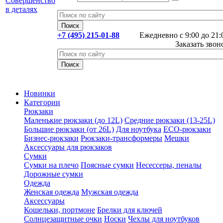
+7 (495) 215-01-88
Ежедневно с 9:00 до 21:
Заказать звон
Новинки
Категории
Рюкзаки
Маленькие рюкзаки (до 12L)
Средние рюкзаки (13-25L)
Большие рюкзаки (от 26L)
Для ноутбука
ECO-рюкзаки
Бизнес-рюкзаки
Рюкзаки-трансформеры
Мешки
Аксессуары для рюкзаков
Сумки
Сумки на плечо
Поясные сумки
Несессеры, пеналы
Дорожные сумки
Одежда
Женская одежда
Мужская одежда
Аксессуары
Кошельки, портмоне
Брелки для ключей
Солнцезащитные очки
Носки
Чехлы для ноутбуков