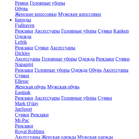
Ремни
Головные уборы
Обувь
Женские кроссовки
Мужские кроссовки
Бренды
Fjallraven
Рюкзаки
Аксессуары
Головные уборы
Сумки
Kanken
Одежда
Lefrik
Рюкзаки
Сумки
Аксессуары
Dickies
Аксессуары
Головные уборы
Одежда
Рюкзаки
Сумки
Napapijri
Рюкзаки
Головные уборы
Одежда
Обувь
Аксессуары
Сумки
Ellesse
Женская обувь
Мужская обувь
Eastpak
Рюкзаки
Аксессуары
Головные уборы
Сумки
Mark O'day
JanSport
Сумки
Рюкзаки
Mi-Pac
Рюкзаки
Royal Robbins
Аксессуары
Женская одежда
Мужская одежда