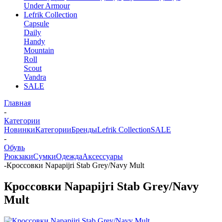
Under Armour
Lefrik Collection
Capsule
Daily
Handy
Mountain
Roll
Scout
Vandra
SALE
Главная
-
Категории
Новинки
Категории
Бренды
Lefrik Collection
SALE
-
Обувь
Рюкзаки
Сумки
Одежда
Аксессуары
-
Кроссовки Napapijri Stab Grey/Navy Mult
Кроссовки Napapijri Stab Grey/Navy
Mult