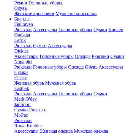
Ремни
Головные уборы
Обувь
Женские кроссовки
Мужские кроссовки
Бренды
Fjallraven
Рюкзаки
Аксессуары
Головные уборы
Сумки
Kanken
Одежда
Lefrik
Рюкзаки
Сумки
Аксессуары
Dickies
Аксессуары
Головные уборы
Одежда
Рюкзаки
Сумки
Napapijri
Рюкзаки
Головные уборы
Одежда
Обувь
Аксессуары
Сумки
Ellesse
Женская обувь
Мужская обувь
Eastpak
Рюкзаки
Аксессуары
Головные уборы
Сумки
Mark O'day
JanSport
Сумки
Рюкзаки
Mi-Pac
Рюкзаки
Royal Robbins
Аксессуары
Женская одежда
Мужская одежда