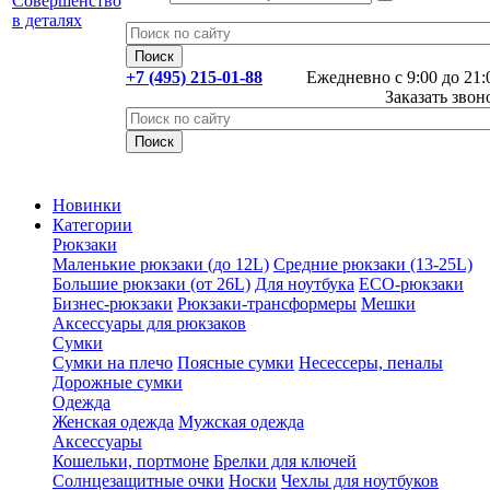
+7 (495) 215-01-88
Ежедневно с 9:00 до 21:
Заказать звон
Новинки
Категории
Рюкзаки
Маленькие рюкзаки (до 12L)
Средние рюкзаки (13-25L)
Большие рюкзаки (от 26L)
Для ноутбука
ECO-рюкзаки
Бизнес-рюкзаки
Рюкзаки-трансформеры
Мешки
Аксессуары для рюкзаков
Сумки
Сумки на плечо
Поясные сумки
Несессеры, пеналы
Дорожные сумки
Одежда
Женская одежда
Мужская одежда
Аксессуары
Кошельки, портмоне
Брелки для ключей
Солнцезащитные очки
Носки
Чехлы для ноутбуков