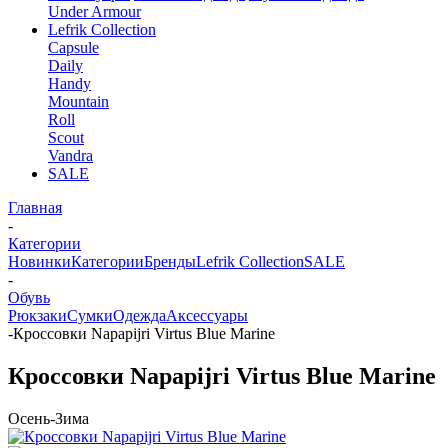
Under Armour
Lefrik Collection
Capsule
Daily
Handy
Mountain
Roll
Scout
Vandra
SALE
Главная
-
Категории
Новинки
Категории
Бренды
Lefrik Collection
SALE
-
Обувь
Рюкзаки
Сумки
Одежда
Аксессуары
-
Кроссовки Napapijri Virtus Blue Marine
Кроссовки Napapijri Virtus Blue Marine
Осень-Зима