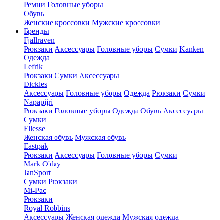
Ремни
Головные уборы
Обувь
Женские кроссовки
Мужские кроссовки
Бренды
Fjallraven
Рюкзаки
Аксессуары
Головные уборы
Сумки
Kanken
Одежда
Lefrik
Рюкзаки
Сумки
Аксессуары
Dickies
Аксессуары
Головные уборы
Одежда
Рюкзаки
Сумки
Napapijri
Рюкзаки
Головные уборы
Одежда
Обувь
Аксессуары
Сумки
Ellesse
Женская обувь
Мужская обувь
Eastpak
Рюкзаки
Аксессуары
Головные уборы
Сумки
Mark O'day
JanSport
Сумки
Рюкзаки
Mi-Pac
Рюкзаки
Royal Robbins
Аксессуары
Женская одежда
Мужская одежда