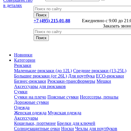
+7 (495) 215-01-88
Ежедневно с 9:00 до 21:
Заказать звон
Новинки
Категории
Рюкзаки
Маленькие рюкзаки (до 12L)
Средние рюкзаки (13-25L)
Большие рюкзаки (от 26L)
Для ноутбука
ECO-рюкзаки
Бизнес-рюкзаки
Рюкзаки-трансформеры
Мешки
Аксессуары для рюкзаков
Сумки
Сумки на плечо
Поясные сумки
Несессеры, пеналы
Дорожные сумки
Одежда
Женская одежда
Мужская одежда
Аксессуары
Кошельки, портмоне
Брелки для ключей
Солнцезащитные очки
Носки
Чехлы для ноутбуков