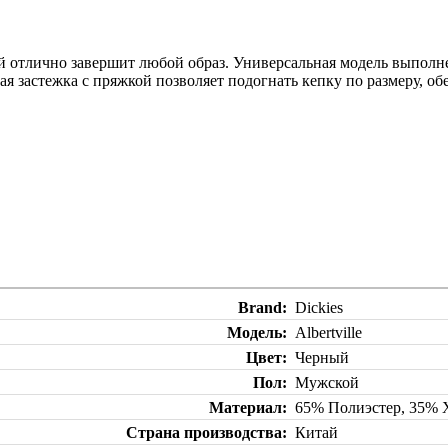
орый отлично завершит любой образ. Универсальная модель выпол
я застежка с пряжкой позволяет подогнать кепку по размеру, об
Brand
Dickies
Модель
Albertville
Цвет
Черный
Пол
Мужской
Материал
65% Полиэстер, 35% 
Страна производства
Китай