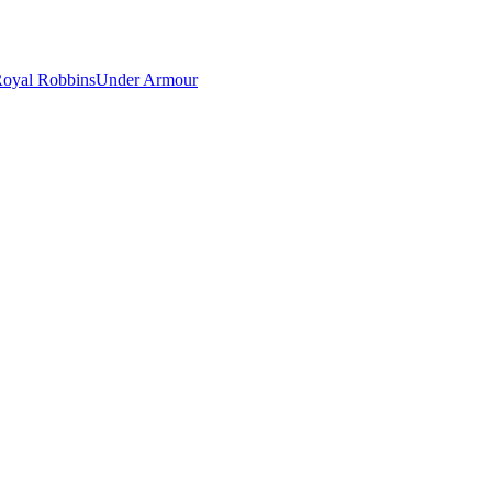
oyal Robbins
Under Armour