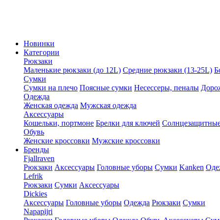
Новинки
Категории
Рюкзаки
Маленькие рюкзаки (до 12L)
Средние рюкзаки (13-25L)
Б
Сумки
Сумки на плечо
Поясные сумки
Несессеры, пеналы
Доро
Одежда
Женская одежда
Мужская одежда
Аксессуары
Кошельки, портмоне
Брелки для ключей
Солнцезащитные
Обувь
Женские кроссовки
Мужские кроссовки
Бренды
Fjallraven
Рюкзаки
Аксессуары
Головные уборы
Сумки
Kanken
Оде
Lefrik
Рюкзаки
Сумки
Аксессуары
Dickies
Аксессуары
Головные уборы
Одежда
Рюкзаки
Сумки
Napapijri