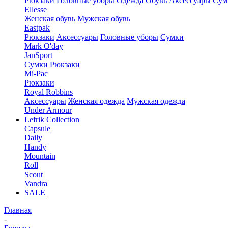
Рюкзаки
Головные уборы
Одежда
Обувь
Аксессуары
Сум
Ellesse
Женская обувь
Мужская обувь
Eastpak
Рюкзаки
Аксессуары
Головные уборы
Сумки
Mark O'day
JanSport
Сумки
Рюкзаки
Mi-Pac
Рюкзаки
Royal Robbins
Аксессуары
Женская одежда
Мужская одежда
Under Armour
Lefrik Collection
Capsule
Daily
Handy
Mountain
Roll
Scout
Vandra
SALE
Главная
-