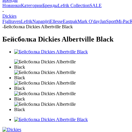
Бренды
Новинки
Категории
Бренды
Lefrik Collection
SALE
-
Dickies
Fjallraven
Lefrik
Napapijri
Ellesse
Eastpak
Mark O'day
JanSport
Mi-Pac
R
-
Бейсболка Dickies Albertville Black
Бейсболка Dickies Albertville Black