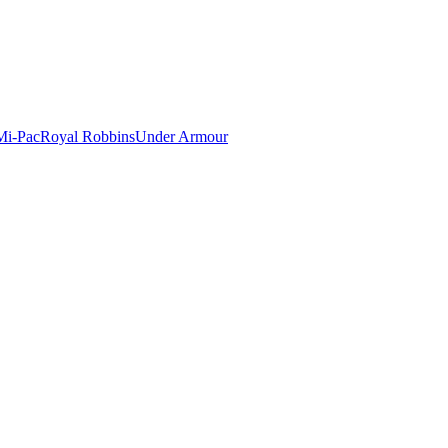
Mi-Pac
Royal Robbins
Under Armour