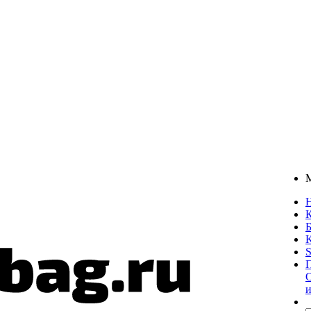
К
О
и