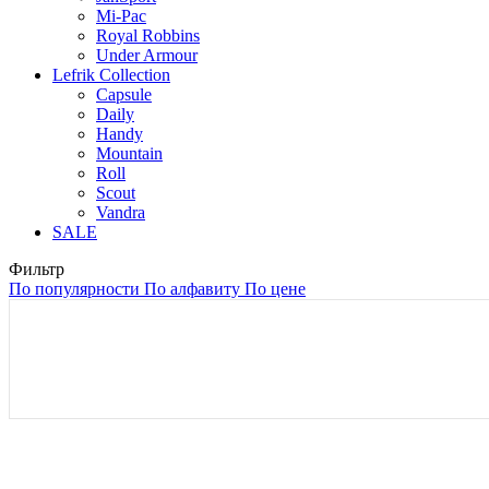
Mi-Pac
Royal Robbins
Under Armour
Lefrik Collection
Capsule
Daily
Handy
Mountain
Roll
Scout
Vandra
SALE
Фильтр
По популярности
По алфавиту
По цене