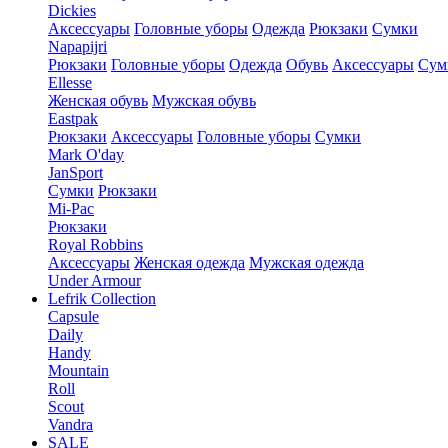
Dickies
Аксессуары
Головные уборы
Одежда
Рюкзаки
Сумки
Napapijri
Рюкзаки
Головные уборы
Одежда
Обувь
Аксессуары
Сум
Ellesse
Женская обувь
Мужская обувь
Eastpak
Рюкзаки
Аксессуары
Головные уборы
Сумки
Mark O'day
JanSport
Сумки
Рюкзаки
Mi-Pac
Рюкзаки
Royal Robbins
Аксессуары
Женская одежда
Мужская одежда
Under Armour
Lefrik Collection
Capsule
Daily
Handy
Mountain
Roll
Scout
Vandra
SALE