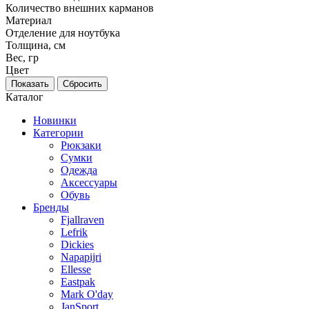
Количество внешних карманов
Материал
Отделение для ноутбука
Толщина, см
Вес, гр
Цвет
Каталог
Новинки
Категории
Рюкзаки
Сумки
Одежда
Аксессуары
Обувь
Бренды
Fjallraven
Lefrik
Dickies
Napapijri
Ellesse
Eastpak
Mark O'day
JanSport