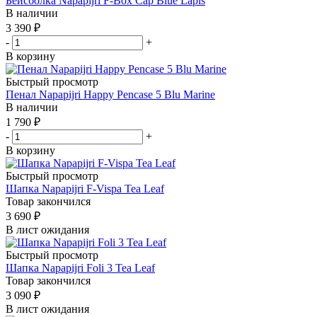
Бейсболка Napapijri F-Box Cap Blue Lapis
В наличии
3 390
₽
-
+
В корзину
Быстрый просмотр
Пенал Napapijri Happy Pencase 5 Blu Marine
В наличии
1 790
₽
-
+
В корзину
Быстрый просмотр
Шапка Napapijri F-Vispa Tea Leaf
Товар закончился
3 690
₽
В лист ожидания
Быстрый просмотр
Шапка Napapijri Foli 3 Tea Leaf
Товар закончился
3 090
₽
В лист ожидания