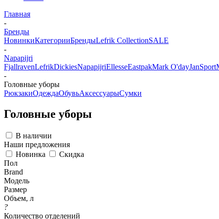
Главная
-
Бренды
Новинки
Категории
Бренды
Lefrik Collection
SALE
-
Napapijri
Fjallraven
Lefrik
Dickies
Napapijri
Ellesse
Eastpak
Mark O'day
JanSport
-
Головные уборы
Рюкзаки
Одежда
Обувь
Аксессуары
Сумки
Головные уборы
В наличии
Наши предложения
Новинка
Скидка
Пол
Brand
Модель
Размер
Объем, л
?
Количество отделений