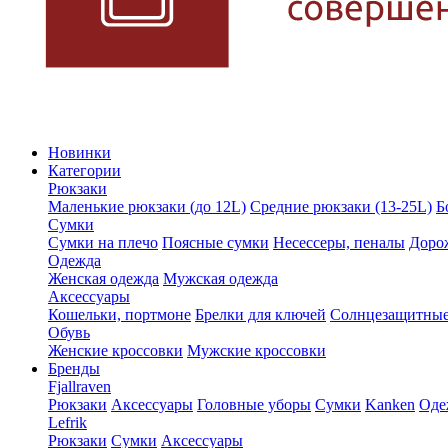
Новинки
Категории
Рюкзаки
Маленькие рюкзаки (до 12L)
Средние рюкзаки (13-25L)
Б
Сумки
Сумки на плечо
Поясные сумки
Несессеры, пеналы
Доро
Одежда
Женская одежда
Мужская одежда
Аксессуары
Кошельки, портмоне
Брелки для ключей
Солнцезащитные
Обувь
Женские кроссовки
Мужские кроссовки
Бренды
Fjallraven
Рюкзаки
Аксессуары
Головные уборы
Сумки
Kanken
Оде
Lefrik
Рюкзаки
Сумки
Аксессуары