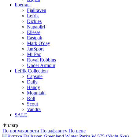
Бренды
Fjallraven
Lefrik
Dickies
Napapijri
Ellesse
Eastpak
Mark O'day
JanSport
Mi-Pac
Royal Robbins
Under Armour
Lefrik Collection
Capsule
Daily
Handy
Mountain
Roll
Scout
Vandra
SALE
Фильтр
По популярности
По алфавиту
По цене