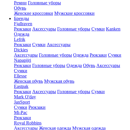
Ремни
Головные уборы
Обувь
Женские кроссовки
Мужские кроссовки
Бренды
Fjallraven
Рюкзаки
Аксессуары
Головные уборы
Сумки
Kanken
Одежда
Lefrik
Рюкзаки
Сумки
Аксессуары
Dickies
Аксессуары
Головные уборы
Одежда
Рюкзаки
Сумки
Napapijri
Рюкзаки
Головные уборы
Одежда
Обувь
Аксессуары
Сумки
Ellesse
Женская обувь
Мужская обувь
Eastpak
Рюкзаки
Аксессуары
Головные уборы
Сумки
Mark O'day
JanSport
Сумки
Рюкзаки
Mi-Pac
Рюкзаки
Royal Robbins
Аксессуары
Женская одежда
Мужская одежда