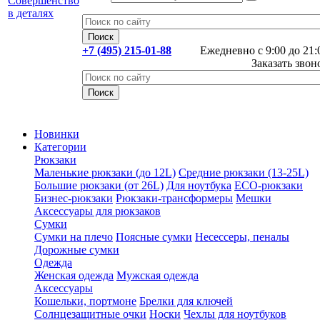
+7 (495) 215-01-88
Ежедневно с 9:00 до 21:
Заказать звон
Новинки
Категории
Рюкзаки
Маленькие рюкзаки (до 12L)
Средние рюкзаки (13-25L)
Большие рюкзаки (от 26L)
Для ноутбука
ECO-рюкзаки
Бизнес-рюкзаки
Рюкзаки-трансформеры
Мешки
Аксессуары для рюкзаков
Сумки
Сумки на плечо
Поясные сумки
Несессеры, пеналы
Дорожные сумки
Одежда
Женская одежда
Мужская одежда
Аксессуары
Кошельки, портмоне
Брелки для ключей
Солнцезащитные очки
Носки
Чехлы для ноутбуков