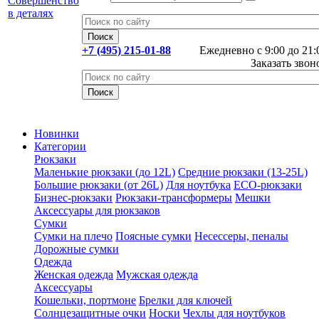
+7 (495) 215-01-88
Ежедневно с 9:00 до 21:
Заказать звон
Новинки
Категории
Рюкзаки
Маленькие рюкзаки (до 12L)
Средние рюкзаки (13-25L)
Большие рюкзаки (от 26L)
Для ноутбука
ECO-рюкзаки
Бизнес-рюкзаки
Рюкзаки-трансформеры
Мешки
Аксессуары для рюкзаков
Сумки
Сумки на плечо
Поясные сумки
Несессеры, пеналы
Дорожные сумки
Одежда
Женская одежда
Мужская одежда
Аксессуары
Кошельки, портмоне
Брелки для ключей
Солнцезащитные очки
Носки
Чехлы для ноутбуков