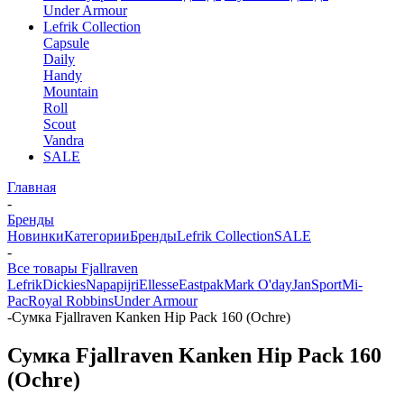
Under Armour
Lefrik Collection
Capsule
Daily
Handy
Mountain
Roll
Scout
Vandra
SALE
Главная
-
Бренды
Новинки
Категории
Бренды
Lefrik Collection
SALE
-
Все товары Fjallraven
Lefrik
Dickies
Napapijri
Ellesse
Eastpak
Mark O'day
JanSport
Mi-
Pac
Royal Robbins
Under Armour
-
Сумка Fjallraven Kanken Hip Pack 160 (Ochre)
Сумка Fjallraven Kanken Hip Pack 160
(Ochre)