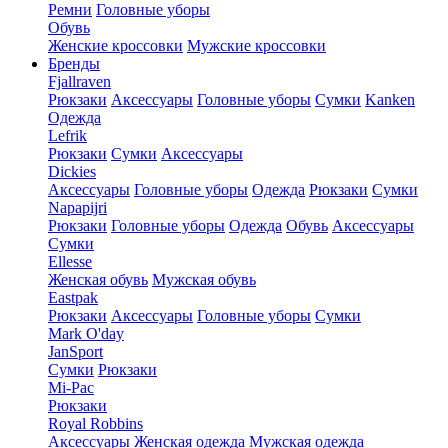
Ремни
Головные уборы
Обувь
Женские кроссовки
Мужские кроссовки
Бренды
Fjallraven
Рюкзаки
Аксессуары
Головные уборы
Сумки
Kanken
Одежда
Lefrik
Рюкзаки
Сумки
Аксессуары
Dickies
Аксессуары
Головные уборы
Одежда
Рюкзаки
Сумки
Napapijri
Рюкзаки
Головные уборы
Одежда
Обувь
Аксессуары
Сумки
Ellesse
Женская обувь
Мужская обувь
Eastpak
Рюкзаки
Аксессуары
Головные уборы
Сумки
Mark O'day
JanSport
Сумки
Рюкзаки
Mi-Pac
Рюкзаки
Royal Robbins
Аксессуары
Женская одежда
Мужская одежда