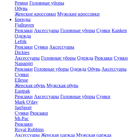
Ремни
Головные уборы
Обувь
Женские кроссовки
Мужские кроссовки
Бренды
Fjallraven
Рюкзаки
Аксессуары
Головные уборы
Сумки
Kanken
Одежда
Lefrik
Рюкзаки
Сумки
Аксессуары
Dickies
Аксессуары
Головные уборы
Одежда
Рюкзаки
Сумки
Napapijri
Рюкзаки
Головные уборы
Одежда
Обувь
Аксессуары
Сумки
Ellesse
Женская обувь
Мужская обувь
Eastpak
Рюкзаки
Аксессуары
Головные уборы
Сумки
Mark O'day
JanSport
Сумки
Рюкзаки
Mi-Pac
Рюкзаки
Royal Robbins
Аксессуары
Женская одежда
Мужская одежда