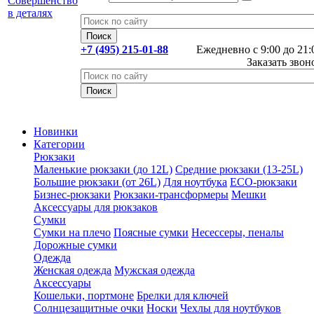
+7 (495) 215-01-88
Ежедневно с 9:00 до 21:
Заказать звон
Новинки
Категории
Рюкзаки
Маленькие рюкзаки (до 12L)
Средние рюкзаки (13-25L)
Большие рюкзаки (от 26L)
Для ноутбука
ECO-рюкзаки
Бизнес-рюкзаки
Рюкзаки-трансформеры
Мешки
Аксессуары для рюкзаков
Сумки
Сумки на плечо
Поясные сумки
Несессеры, пеналы
Дорожные сумки
Одежда
Женская одежда
Мужская одежда
Аксессуары
Кошельки, портмоне
Брелки для ключей
Солнцезащитные очки
Носки
Чехлы для ноутбуков