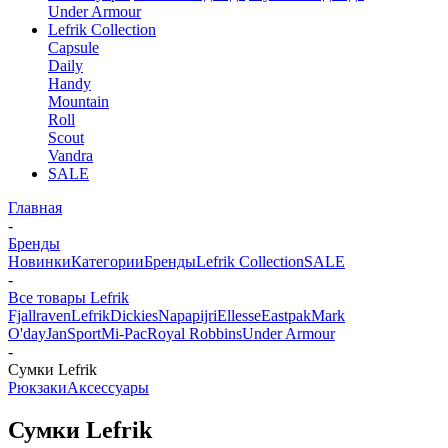
Under Armour
Lefrik Collection
Capsule
Daily
Handy
Mountain
Roll
Scout
Vandra
SALE
Главная
-
Бренды
Новинки
Категории
Бренды
Lefrik Collection
SALE
-
Все товары Lefrik
Fjallraven
Lefrik
Dickies
Napapijri
Ellesse
Eastpak
Mark
O'day
JanSport
Mi-Pac
Royal Robbins
Under Armour
-
Сумки Lefrik
Рюкзаки
Аксессуары
Сумки Lefrik