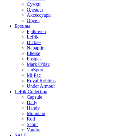
Сумки
Одежда
Аксессуары
Обувь
Бренды
Fjallraven
Lefrik
Dickies
Napapijri
Ellesse
Eastpak
Mark O'day
JanSport
Mi-Pac
Royal Robbins
Under Armour
Lefrik Collection
Capsule
Daily
Handy
Mountain
Roll
Scout
Vandra
SALE