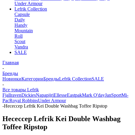
Under Armour
Lefrik Collection
Capsule
Daily
Handy
Mountain
Roll
Scout
Vandra
SALE
Главная
-
Бренды
Новинки
Категории
Бренды
Lefrik Collection
SALE
-
Все товары Lefrik
Fjallraven
Dickies
Napapijri
Ellesse
Eastpak
Mark O'day
JanSport
Mi-
Pac
Royal Robbins
Under Armour
-
Несессер Lefrik Kei Double Washbag Toffee Ripstop
Несессер Lefrik Kei Double Washbag
Toffee Ripstop