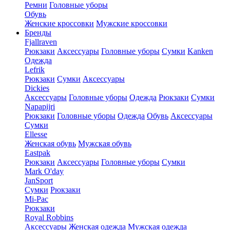
Ремни
Головные уборы
Обувь
Женские кроссовки
Мужские кроссовки
Бренды
Fjallraven
Рюкзаки
Аксессуары
Головные уборы
Сумки
Kanken
Одежда
Lefrik
Рюкзаки
Сумки
Аксессуары
Dickies
Аксессуары
Головные уборы
Одежда
Рюкзаки
Сумки
Napapijri
Рюкзаки
Головные уборы
Одежда
Обувь
Аксессуары
Сумки
Ellesse
Женская обувь
Мужская обувь
Eastpak
Рюкзаки
Аксессуары
Головные уборы
Сумки
Mark O'day
JanSport
Сумки
Рюкзаки
Mi-Pac
Рюкзаки
Royal Robbins
Аксессуары
Женская одежда
Мужская одежда