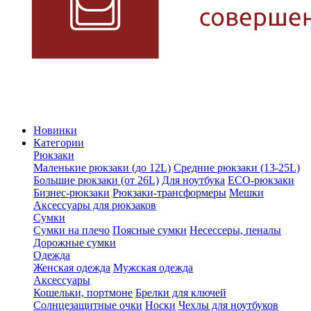
Новинки
Категории
Рюкзаки
Маленькие рюкзаки (до 12L)
Средние рюкзаки (13-25L)
Большие рюкзаки (от 26L)
Для ноутбука
ECO-рюкзаки
Бизнес-рюкзаки
Рюкзаки-трансформеры
Мешки
Аксессуары для рюкзаков
Сумки
Сумки на плечо
Поясные сумки
Несессеры, пеналы
Дорожные сумки
Одежда
Женская одежда
Мужская одежда
Аксессуары
Кошельки, портмоне
Брелки для ключей
Солнцезащитные очки
Носки
Чехлы для ноутбуков