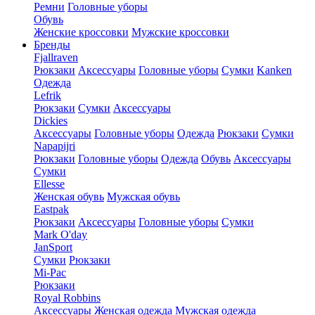
Ремни
Головные уборы
Обувь
Женские кроссовки
Мужские кроссовки
Бренды
Fjallraven
Рюкзаки
Аксессуары
Головные уборы
Сумки
Kanken
Одежда
Lefrik
Рюкзаки
Сумки
Аксессуары
Dickies
Аксессуары
Головные уборы
Одежда
Рюкзаки
Сумки
Napapijri
Рюкзаки
Головные уборы
Одежда
Обувь
Аксессуары
Сумки
Ellesse
Женская обувь
Мужская обувь
Eastpak
Рюкзаки
Аксессуары
Головные уборы
Сумки
Mark O'day
JanSport
Сумки
Рюкзаки
Mi-Pac
Рюкзаки
Royal Robbins
Аксессуары
Женская одежда
Мужская одежда