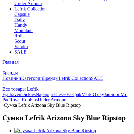
Under Armour
Lefrik Collection
Capsule
Daily
Handy
Mountain
Roll
Scout
Vandra
SALE
Главная
-
Бренды
Новинки
Категории
Бренды
Lefrik Collection
SALE
-
Все товары Lefrik
Fjallraven
Dickies
Napapijri
Ellesse
Eastpak
Mark O'day
JanSport
Mi-
Pac
Royal Robbins
Under Armour
-
Сумка Lefrik Arizona Sky Blue Ripstop
Сумка Lefrik Arizona Sky Blue Ripstop