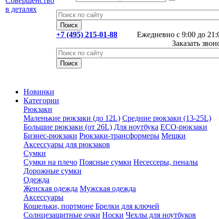
+7 (495) 215-01-88
Ежедневно с 9:00 до 21:
Заказать звон
Новинки
Категории
Рюкзаки
Маленькие рюкзаки (до 12L)
Средние рюкзаки (13-25L)
Большие рюкзаки (от 26L)
Для ноутбука
ECO-рюкзаки
Бизнес-рюкзаки
Рюкзаки-трансформеры
Мешки
Аксессуары для рюкзаков
Сумки
Сумки на плечо
Поясные сумки
Несессеры, пеналы
Дорожные сумки
Одежда
Женская одежда
Мужская одежда
Аксессуары
Кошельки, портмоне
Брелки для ключей
Солнцезащитные очки
Носки
Чехлы для ноутбуков