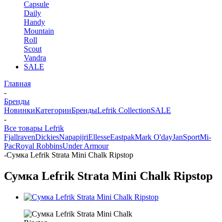
Capsule
Daily
Handy
Mountain
Roll
Scout
Vandra
SALE
Главная
-
Бренды
Новинки
Категории
Бренды
Lefrik Collection
SALE
-
Все товары Lefrik
Fjallraven
Dickies
Napapijri
Ellesse
Eastpak
Mark O'day
JanSport
Mi-
Pac
Royal Robbins
Under Armour
-
Сумка Lefrik Strata Mini Chalk Ripstop
Сумка Lefrik Strata Mini Chalk Ripstop