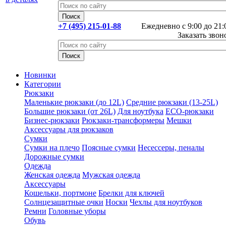
+7 (495) 215-01-88
Ежедневно с 9:00 до 21:
Заказать звон
Новинки
Категории
Рюкзаки
Маленькие рюкзаки (до 12L)
Средние рюкзаки (13-25L)
Большие рюкзаки (от 26L)
Для ноутбука
ECO-рюкзаки
Бизнес-рюкзаки
Рюкзаки-трансформеры
Мешки
Аксессуары для рюкзаков
Сумки
Сумки на плечо
Поясные сумки
Несессеры, пеналы
Дорожные сумки
Одежда
Женская одежда
Мужская одежда
Аксессуары
Кошельки, портмоне
Брелки для ключей
Солнцезащитные очки
Носки
Чехлы для ноутбуков
Ремни
Головные уборы
Обувь