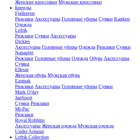
Женские кроссовки
Мужские кроссовки
Бренды
Fjallraven
Рюкзаки
Аксессуары
Головные уборы
Сумки
Kanken
Одежда
Lefrik
Рюкзаки
Сумки
Аксессуары
Dickies
Аксессуары
Головные уборы
Одежда
Рюкзаки
Сумки
Napapijri
Рюкзаки
Головные уборы
Одежда
Обувь
Аксессуары
Сумки
Ellesse
Женская обувь
Мужская обувь
Eastpak
Рюкзаки
Аксессуары
Головные уборы
Сумки
Mark O'day
JanSport
Сумки
Рюкзаки
Mi-Pac
Рюкзаки
Royal Robbins
Аксессуары
Женская одежда
Мужская одежда
Under Armour
Lefrik Collection