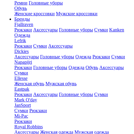
Ремни
Головные уборы
Обувь
Женские кроссовки
Мужские кроссовки
Бренды
Fjallraven
Рюкзаки
Аксессуары
Головные уборы
Сумки
Kanken
Одежда
Lefrik
Рюкзаки
Сумки
Аксессуары
Dickies
Аксессуары
Головные уборы
Одежда
Рюкзаки
Сумки
Napapijri
Рюкзаки
Головные уборы
Одежда
Обувь
Аксессуары
Сумки
Ellesse
Женская обувь
Мужская обувь
Eastpak
Рюкзаки
Аксессуары
Головные уборы
Сумки
Mark O'day
JanSport
Сумки
Рюкзаки
Mi-Pac
Рюкзаки
Royal Robbins
Аксессуары
Женская одежда
Мужская одежда