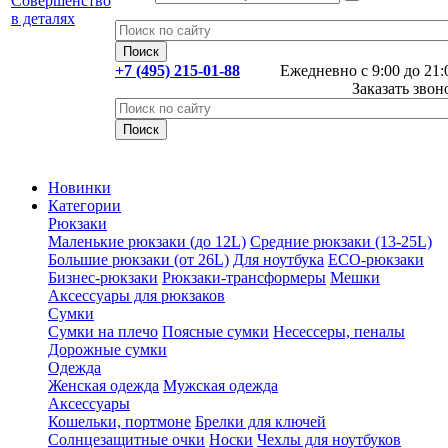
+7 (495) 215-01-88
Ежедневно с 9:00 до 21:
Заказать звон
Новинки
Категории
Рюкзаки
Маленькие рюкзаки (до 12L)
Средние рюкзаки (13-25L)
Большие рюкзаки (от 26L)
Для ноутбука
ECO-рюкзаки
Бизнес-рюкзаки
Рюкзаки-трансформеры
Мешки
Аксессуары для рюкзаков
Сумки
Сумки на плечо
Поясные сумки
Несессеры, пеналы
Дорожные сумки
Одежда
Женская одежда
Мужская одежда
Аксессуары
Кошельки, портмоне
Брелки для ключей
Солнцезащитные очки
Носки
Чехлы для ноутбуков