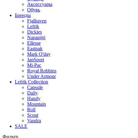
Аксессуары
Обувь
Бренды
Fjallraven
Lefrik
Dickies
Napapijri
Ellesse
Eastpak
Mark O'day
JanSport
Mi-Pac
Royal Robbins
Under Armour
Lefrik Collection
Capsule
Daily
Handy
Mountain
Roll
Scout
Vandra
SALE
Фильтр