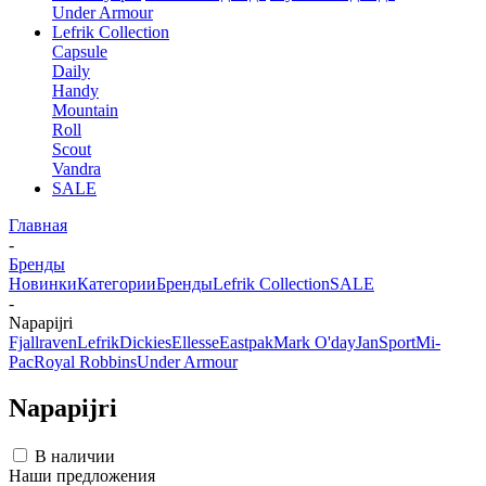
Under Armour
Lefrik Collection
Capsule
Daily
Handy
Mountain
Roll
Scout
Vandra
SALE
Главная
-
Бренды
Новинки
Категории
Бренды
Lefrik Collection
SALE
-
Napapijri
Fjallraven
Lefrik
Dickies
Ellesse
Eastpak
Mark O'day
JanSport
Mi-
Pac
Royal Robbins
Under Armour
Napapijri
В наличии
Наши предложения