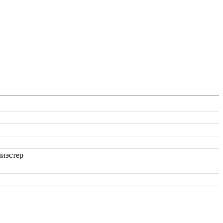
иэстер