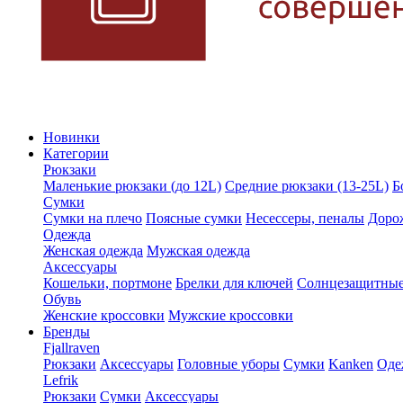
Новинки
Категории
Рюкзаки
Маленькие рюкзаки (до 12L)
Средние рюкзаки (13-25L)
Б
Сумки
Сумки на плечо
Поясные сумки
Несессеры, пеналы
Доро
Одежда
Женская одежда
Мужская одежда
Аксессуары
Кошельки, портмоне
Брелки для ключей
Солнцезащитные
Обувь
Женские кроссовки
Мужские кроссовки
Бренды
Fjallraven
Рюкзаки
Аксессуары
Головные уборы
Сумки
Kanken
Оде
Lefrik
Рюкзаки
Сумки
Аксессуары