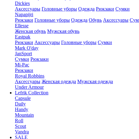
Dickies
Аксессуары
Головные уборы
Одежда
Рюкзаки
Сумки
Napapijri
Рюкзаки
Головные уборы
Одежда
Обувь
Аксессуары
Сум
Ellesse
Женская обувь
Мужская обувь
Eastpak
Рюкзаки
Аксессуары
Головные уборы
Сумки
Mark O'day
JanSport
Сумки
Рюкзаки
Mi-Pac
Рюкзаки
Royal Robbins
Аксессуары
Женская одежда
Мужская одежда
Under Armour
Lefrik Collection
Capsule
Daily
Handy
Mountain
Roll
Scout
Vandra
SALE