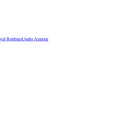
yal Robbins
Under Armour