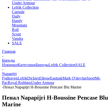
Under Armour
Lefrik Collection
Capsule
Daily
Handy
Mountain
Roll
Scout
Vandra
SALE
Главная
-
Бренды
Новинки
Категории
Бренды
Lefrik Collection
SALE
-
Napapijri
Fjallraven
Lefrik
Dickies
Ellesse
Eastpak
Mark O'day
JanSport
Mi-
Pac
Royal Robbins
Under Armour
-
Пенал Napapijri H-Boussine Pencase Blu Marine
Пенал Napapijri H-Boussine Pencase Blu
Marine