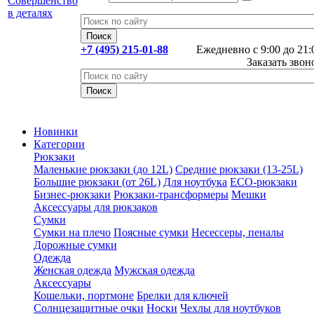
+7 (495) 215-01-88
Ежедневно с 9:00 до 21:
Заказать звон
Новинки
Категории
Рюкзаки
Маленькие рюкзаки (до 12L)
Средние рюкзаки (13-25L)
Большие рюкзаки (от 26L)
Для ноутбука
ECO-рюкзаки
Бизнес-рюкзаки
Рюкзаки-трансформеры
Мешки
Аксессуары для рюкзаков
Сумки
Сумки на плечо
Поясные сумки
Несессеры, пеналы
Дорожные сумки
Одежда
Женская одежда
Мужская одежда
Аксессуары
Кошельки, портмоне
Брелки для ключей
Солнцезащитные очки
Носки
Чехлы для ноутбуков