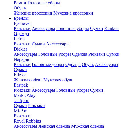
Ремни
Головные уборы
Обувь
Женские кроссовки
Мужские кроссовки
Бренды
Fjallraven
Рюкзаки
Аксессуары
Головные уборы
Сумки
Kanken
Одежда
Lefrik
Рюкзаки
Сумки
Аксессуары
Dickies
Аксессуары
Головные уборы
Одежда
Рюкзаки
Сумки
Napapijri
Рюкзаки
Головные уборы
Одежда
Обувь
Аксессуары
Сумки
Ellesse
Женская обувь
Мужская обувь
Eastpak
Рюкзаки
Аксессуары
Головные уборы
Сумки
Mark O'day
JanSport
Сумки
Рюкзаки
Mi-Pac
Рюкзаки
Royal Robbins
Аксессуары
Женская одежда
Мужская одежда