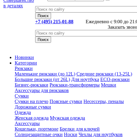
+7 (495) 215-01-88
Ежедневно с 9:00 до 21:
Заказать звон
Новинки
Категории
Рюкзаки
Маленькие рюкзаки (до 12L)
Средние рюкзаки (13-25L)
Большие рюкзаки (от 26L)
Для ноутбука
ECO-рюкзаки
Бизнес-рюкзаки
Рюкзаки-трансформеры
Мешки
Аксессуары для рюкзаков
Сумки
Сумки на плечо
Поясные сумки
Несессеры, пеналы
Дорожные сумки
Одежда
Женская одежда
Мужская одежда
Аксессуары
Кошельки, портмоне
Брелки для ключей
Солнцезащитные очки
Носки
Чехлы для ноутбуков