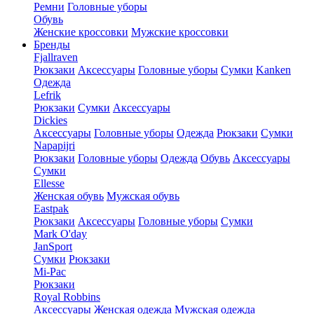
Ремни
Головные уборы
Обувь
Женские кроссовки
Мужские кроссовки
Бренды
Fjallraven
Рюкзаки
Аксессуары
Головные уборы
Сумки
Kanken
Одежда
Lefrik
Рюкзаки
Сумки
Аксессуары
Dickies
Аксессуары
Головные уборы
Одежда
Рюкзаки
Сумки
Napapijri
Рюкзаки
Головные уборы
Одежда
Обувь
Аксессуары
Сумки
Ellesse
Женская обувь
Мужская обувь
Eastpak
Рюкзаки
Аксессуары
Головные уборы
Сумки
Mark O'day
JanSport
Сумки
Рюкзаки
Mi-Pac
Рюкзаки
Royal Robbins
Аксессуары
Женская одежда
Мужская одежда