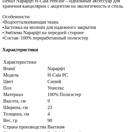
Пенал Napapijri H-Cala Pencase – идеальный аксессуар для
хранения канцелярии с акцентом на экологичность и стиль.
Особенности:
•Водоотталкивающая ткань
•Застежка на молнии для надежного закрытия
•Эмблема Napapijri на передней стороне
•Состав: 100% переработанный полиэстер
Характеристики
Характеристики
Brand
Napapijri
Модель
H-Cala PC
Цвет
Синий
Пол
Унисекс
Материал
100% Полиэстер
Высота, см
9
Ширина, см
23
Толщина, см
4
Вес, гр
90
Страна производства
Вьетнам