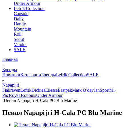
Under Armour
Lefrik Collection
Capsule
Daily
Handy
Mountain
Roll
Scout
Vandra
SALE
Главная
-
Бренды
Новинки
Категории
Бренды
Lefrik Collection
SALE
-
Napapijri
Fjallraven
Lefrik
Dickies
Ellesse
Eastpak
Mark O'day
JanSport
Mi-
Pac
Royal Robbins
Under Armour
-
Пенал Napapijri H-Cala PC Blu Marine
Пенал Napapijri H-Cala PC Blu Marine