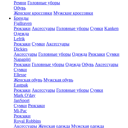
Ремни
Головные уборы
Обувь
Женские кроссовки
Мужские кроссовки
Бренды
Fjallraven
Рюкзаки
Аксессуары
Головные уборы
Сумки
Kanken
Одежда
Lefrik
Рюкзаки
Сумки
Аксессуары
Dickies
Аксессуары
Головные уборы
Одежда
Рюкзаки
Сумки
Napapijri
Рюкзаки
Головные уборы
Одежда
Обувь
Аксессуары
Сумки
Ellesse
Женская обувь
Мужская обувь
Eastpak
Рюкзаки
Аксессуары
Головные уборы
Сумки
Mark O'day
JanSport
Сумки
Рюкзаки
Mi-Pac
Рюкзаки
Royal Robbins
Аксессуары
Женская одежда
Мужская одежда