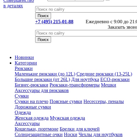
+7 (495) 215-01-88
Ежедневно с 9:00 до 21:
Заказать звон
Новинки
Категории
Рюкзаки
Маленькие рюкзаки (до 12L)
Средние рюкзаки (13-25L)
Большие рюкзаки (от 26L)
Для ноутбука
ECO-рюкзаки
Бизнес-рюкзаки
Рюкзаки-трансформеры
Мешки
Аксессуары для рюкзаков
Сумки
Сумки на плечо
Поясные сумки
Несессеры, пеналы
Дорожные сумки
Одежда
Женская одежда
Мужская одежда
Аксессуары
Кошельки, портмоне
Брелки для ключей
Солнцезащитные очки
Носки
Чехлы для ноутбуков