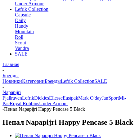
Under Armour
Lefrik Collection
Capsule
Daily
Handy
Mountain
Roll
Scout
Vandra
SALE
Главная
-
Бренды
Новинки
Категории
Бренды
Lefrik Collection
SALE
-
Napapijri
Fjallraven
Lefrik
Dickies
Ellesse
Eastpak
Mark O'day
JanSport
Mi-
Pac
Royal Robbins
Under Armour
-
Пенал Napapijri Happy Pencase 5 Black
Пенал Napapijri Happy Pencase 5 Black