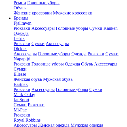
Ремни
Головные уборы
Обувь
Женские кроссовки
Мужские кроссовки
Бренды
Fjallraven
Рюкзаки
Аксессуары
Головные уборы
Сумки
Kanken
Одежда
Lefrik
Рюкзаки
Сумки
Аксессуары
Dickies
Аксессуары
Головные уборы
Одежда
Рюкзаки
Сумки
Napapijri
Рюкзаки
Головные уборы
Одежда
Обувь
Аксессуары
Сумки
Ellesse
Женская обувь
Мужская обувь
Eastpak
Рюкзаки
Аксессуары
Головные уборы
Сумки
Mark O'day
JanSport
Сумки
Рюкзаки
Mi-Pac
Рюкзаки
Royal Robbins
Аксессуары
Женская одежда
Мужская одежда