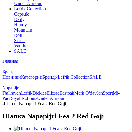
Under Armour
Lefrik Collection
Capsule
Daily
Handy
Mountain
Roll
Scout
Vandra
SALE
Главная
-
Бренды
Новинки
Категории
Бренды
Lefrik Collection
SALE
-
Napapijri
Fjallraven
Lefrik
Dickies
Ellesse
Eastpak
Mark O'day
JanSport
Mi-
Pac
Royal Robbins
Under Armour
-
Шапка Napapijri Fea 2 Red Goji
Шапка Napapijri Fea 2 Red Goji