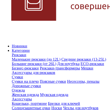
Новинки
Категории
Рюкзаки
Маленькие рюкзаки (до 12L)
Средние рюкзаки (13-25L)
Большие рюкзаки (от 26L)
Для ноутбука
ECO-рюкзаки
Бизнес-рюкзаки
Рюкзаки-трансформеры
Мешки
Аксессуары для рюкзаков
Сумки
Сумки на плечо
Поясные сумки
Несессеры, пеналы
Дорожные сумки
Одежда
Женская одежда
Мужская одежда
Аксессуары
Кошельки, портмоне
Брелки для ключей
Солнцезащитные очки
Носки
Чехлы для ноутбуков